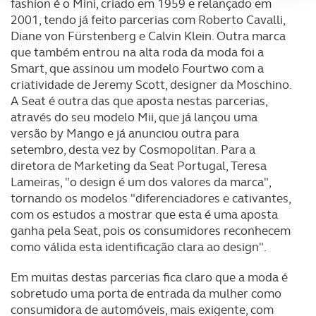
fashion é o Mini, criado em 1959 e relançado em
2001, tendo já feito parcerias com Roberto Cavalli,
Adicionalmente partilhamos informação, relativa à sua
Diane von Fürstenberg e Calvin Klein. Outra marca
utilização do nosso site de publicidade e de análise, com
que também entrou na alta roda da moda foi a
parceiros e organizações na UE e em países terceiros.
Smart, que assinou um modelo Fourtwo com a
criatividade de Jeremy Scott, designer da Moschino.
O ACP garantirá que as transferências internacionais de
A Seat é outra das que aposta nestas parcerias,
dados pessoais serão realizadas apenas com o seu
através do seu modelo Mii, que já lançou uma
consentimento e quando tal se afigure estritamente
versão by Mango e já anunciou outra para
necessário no contexto dos serviços a prestar.
setembro, desta vez by Cosmopolitan. Para a
diretora de Marketing da Seat Portugal, Teresa
Realçamos que o bloqueio de certo tipo de Cookies e
Lameiras, "o design é um dos valores da marca",
tecnologias similares pode ter impacto na sua
tornando os modelos "diferenciadores e cativantes,
experiência de navegação no Website e nos serviços
com os estudos a mostrar que esta é uma aposta
disponibilizados.
ganha pela Seat, pois os consumidores reconhecem
como válida esta identificação clara ao design".
Consulte a política de cookies do site.
Em muitas destas parcerias fica claro que a moda é
sobretudo uma porta de entrada da mulher como
consumidora de automóveis, mais exigente, com