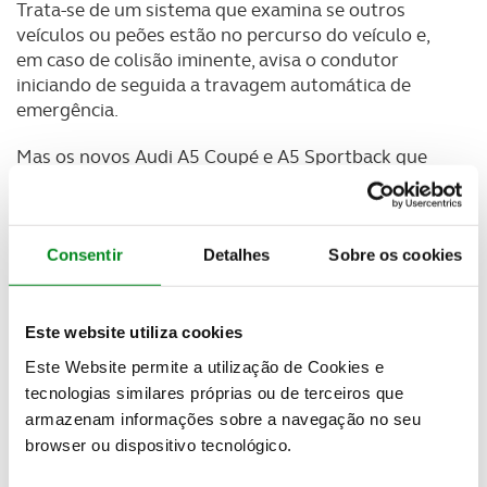
Trata-se de um sistema que examina se outros
veículos ou peões estão no percurso do veículo e,
em caso de colisão iminente, avisa o condutor
iniciando de seguida a travagem automática de
emergência.
Mas os novos Audi A5 Coupé e A5 Sportback que
também estão equipados com este sistema de
travagem, disponibilizam ainda o Audi pre sense
city, de série, que ajuda os condutores destes
modelos a evitar acidentes. A velocidades até 85
Consentir
Detalhes
Sobre os cookies
km/h, o sistema analisa os outros veículos e peões
através da câmara montada no pára-brisas, com um
alcance de mais de 100 metros.
Este website utiliza cookies
Este Website permite a utilização de Cookies e
Se detetar uma colisão iminente, o condutor é
tecnologias similares próprias ou de terceiros que
alertado por uma série de avisos e, se necessário, o
armazenam informações sobre a navegação no seu
veículo inicia a travagem. A velocidades até 40
browser ou dispositivo tecnológico.
km/h, os acidentes podem ser completamente
evitados dentro dos limites do sistema. A