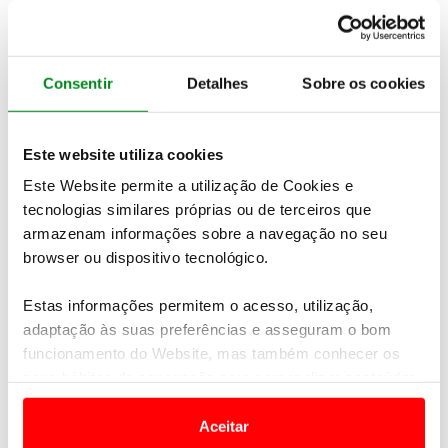
de reconhecer o mérito dos serviços exlcusivos
lançados pelos automóveis clube membros daquele
organismo internacional.
Consentir
Detalhes
Sobre os cookies
Com este serviço, o ACP dirige-se a todos os
automobilistas que tenham uma avaria na estrada,
com o mote "Não reboca, repara". Assim, numa
Este website utiliza cookies
situação de paragem na estrada, o automobilista
Este Website permite a utilização de Cookies e
liga para o 808 200 300, sendo-lhe feito um pré-
tecnologias similares próprias ou de terceiros que
diagnostico gratuito, ficando-se a saber quais as
armazenam informações sobre a navegação no seu
hipóteses de reparar no local, sendo enviado um
carro-oficina do ACP. Conheça melhor este serviço
browser ou dispositivo tecnológico.
aqui
.
Estas informações permitem o acesso, utilização,
adaptação às suas preferências e asseguram o bom
funcionamento do Website, mas também conhecer os
seus hábitos de navegação para personalizar conteúdos
e anúncios de modo a promover produtos e/ou serviços.
Aceitar