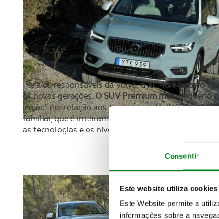
Para os responsáveis da Volvo,
o XC 40 é o carro típ
às novas gerações.
O SUV Premium mais pequeno de 
irmão” em relação aos “mais crescidos” XC 90 e XC
familiar, que é inteiramente respeitado pelo mais r
as tecnologias e os níveis de segurança dos restant
Consentir
Este website utiliza cookies
Este Website permite a utili
informações sobre a navegaç