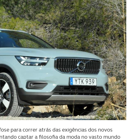
se para correr atrás das exigências dos novos
entando captar a filosofia da moda no vasto mundo