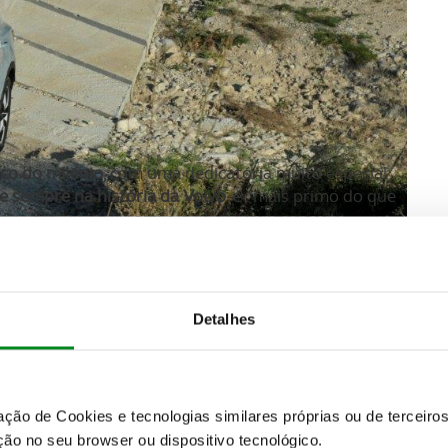
ico do milénio
, com uma dedicatória muito especial
sempre na história da Volvo
, é “mais primo do que
 60, rompendo em estilo, mas não em conceito
ecente elemento da Volvo que transporta na integra
es membros da família.
Detalhes
zação de Cookies e tecnologias similares próprias ou de tercei
ão no seu browser ou dispositivo tecnológico.