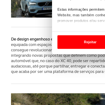
Estas informações permitem 
Website, mas também conhec
promover produtos e/ou serv
Em alguns casos, a utilizaç
tempo as suas preferências 
De design engenhoso e funcional, tanto ao nível ext
Rejeitar
equipada com espaços de arrumação práticos e lóg
Usamos cookies para melhorar
consegue revolucionar o espaço.
O XC 40 poderá re
funcionalidades de redes so
integrando novas propostas que definem como pode 
automóvel que, no caso do XC 40, pode ser repartid
audaciosas, até porque partilhar, entregar e conect
Adicionalmente partilhamos i
que acaba por ser uma plataforma de serviços para si
e organizações na UE e em p
O ACP garantirá que as tran
consentimento e quando tal s
Realçamos que o bloqueio de 