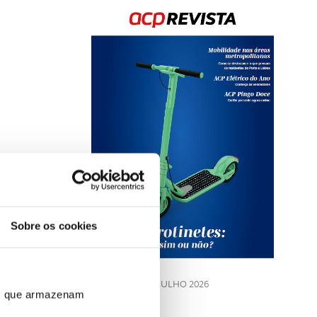
Rev
202
Sobre os cookies
LE
JULHO 2026
ros que armazenam