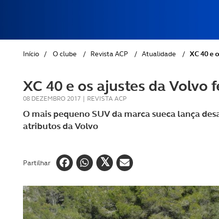
REVISTA ACP
PETS
SOBRE O ACP SEGUROS
CLÁSSICOS
Início
/
O clube
/
Revista ACP
/
Atualidade
/
XC 40 e o
GOLFE
XC 40 e os ajustes da Volvo f
AUTOCARAVANISMO
08 DEZEMBRO 2017
|
REVISTA ACP
O mais pequeno SUV da marca sueca lança desa
atributos da Volvo
Partilhar