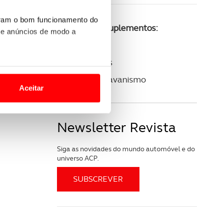
uram o bom funcionamento do
Consulte os suplementos:
 e anúncios de modo a
ACP Golfe
ACP Clássicos
o nesses termos e a todo o
ACP Autocaravanismo
site.
Aceitar
 para lhe proporcionar
site.
Newsletter Revista
e e de análise, com parceiros
Siga as novidades do mundo automóvel e do
universo ACP.
apenas com o seu
estar.
 na sua experiência de