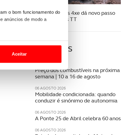
07 JULHO 2025
Jeep Compass 4xe dá novo passo
uram o bom funcionamento do
no mundo dos TT
 e anúncios de modo a
o nesses termos e a todo o
Últimas
site.
Aceitar
 para lhe proporcionar
07 AGOSTO 2026
Preço dos combustíveis na próxima
site.
semana | 10 a 16 de agosto
e e de análise, com parceiros
06 AGOSTO 2026
Mobilidade condicionada: quando
conduzir é sinónimo de autonomia
apenas com o seu
06 AGOSTO 2026
estar.
A Ponte 25 de Abril celebra 60 anos
 na sua experiência de
06 AGOSTO 2026