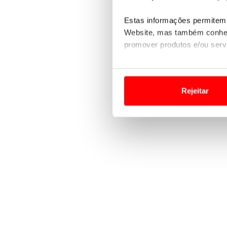
Estas informações permitem 
Website, mas também conhec
promover produtos e/ou serv
Em alguns casos, a utilizaç
tempo as suas preferências 
Rejeitar
Usamos cookies para melhorar
funcionalidades de redes so
Adicionalmente partilhamos i
e organizações na UE e em p
O ACP garantirá que as tran
consentimento e quando tal s
Realçamos que o bloqueio de 