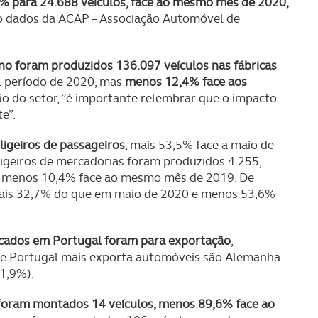
 para 24.688 veículos, face ao mesmo mês de 2020,
o dados da ACAP – Associação Automóvel de
no foram produzidos 136.097 veículos nas fábricas
l período de 2020, mas
menos 12,4% face aos
ão do setor, “é importante relembrar que o impacto
e”.
igeiros de passageiros
, mais 53,5% face a maio de
geiros de mercadorias foram produzidos 4.255,
e menos 10,4% face ao mesmo mês de 2019. De
mais 32,7% do que em maio de 2020 e menos 53,6%
icados em Portugal foram para exportação
,
que Portugal mais exporta automóveis são Alemanha
11,9%).
foram montados 14 veículos, menos 89,6% face ao