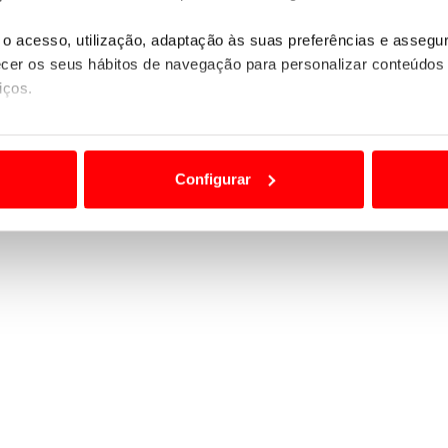
o acesso, utilização, adaptação às suas preferências e asseg
er os seus hábitos de navegação para personalizar conteúdos
iços.
ão destas tecnologias dependem do seu consentimento, definind
e limitando o acesso a informações durante a navegação no Web
Configurar
 a sua experiência digital, personalizar conteúdos e anúncios,
ciais, bem como para analisar dados de navegação no nosso web
nformação, relativa à sua utilização do nosso site de publicidad
aíses terceiros.
sferências internacionais de dados pessoais serão realizadas 
e afigure estritamente necessário no contexto dos serviços a pr
certo tipo de Cookies e tecnologias similares pode ter impacto