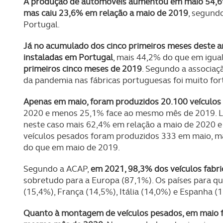
A produção de automóveis aumentou em maio 54,6%
mas caiu 23,6% em relação a maio de 2019
, segund
Portugal.
Já no acumulado dos cinco primeiros meses deste a
instaladas em Portugal
, mais 44,2% do que em igua
primeiros cinco meses de 2019
. Segundo a associaç
da pandemia nas fábricas portuguesas foi muito fort
Apenas em maio, foram produzidos 20.100 veículos l
2020 e menos 25,1% face ao mesmo mês de 2019. Li
neste caso mais 62,4% em relação a maio de 2020 
veículos pesados foram produzidos 333 em maio, 
do que em maio de 2019.
Segundo a ACAP,
em 2021, 98,3% dos veículos fabr
sobretudo para a Europa (87,1%). Os países para 
(15,4%), França (14,5%), Itália (14,0%) e Espanha (
Quanto à montagem de veículos pesados, em maio 