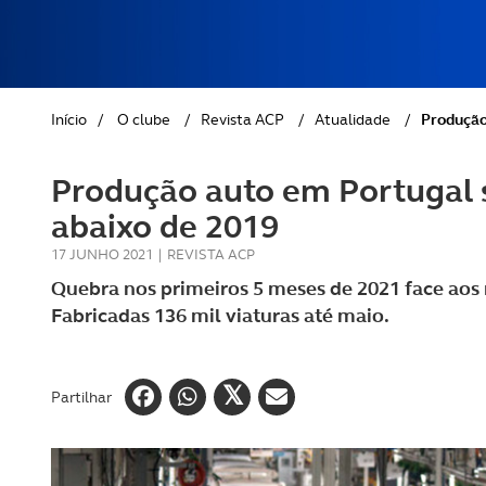
REVISTA ACP
PETS
SOBRE O ACP SEGUROS
CLÁSSICOS
Início
/
O clube
/
Revista ACP
/
Atualidade
/
Produção
GOLFE
Produção auto em Portugal
AUTOCARAVANISMO
abaixo de 2019
17 JUNHO 2021
|
REVISTA ACP
Quebra nos primeiros 5 meses de 2021 face aos 
Fabricadas 136 mil viaturas até maio.
Partilhar