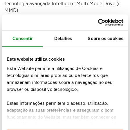
tecnologia avançada Intelligent Multi-Mode Drive (i-
MMD).
A “Visão Elétrica” da Honda, renovada e reforçada
no Salão Automóvel de Genebra de 2019, prevê a
incorporação de tecnologia eletrificada em todos os
Consentir
Detalhes
Sobre os cookies
modelos da gama Honda, até 2025. O Honda e,
apresentado como protótipo em Genebra,
é o
primeiro modelo elétrico Honda
, com uma
Este website utiliza cookies
plataforma dedicada, e representa uma nova
Este Website permite a utilização de Cookies e
afirmação em termos de design e tecnologia.
tecnologias similares próprias ou de terceiros que
Este novo compacto elétrico garante a
dinâmica de
armazenam informações sobre a navegação no seu
condução
que carateriza a gama Honda, potenciada
browser ou dispositivo tecnológico.
pela tração traseira e motorização elétrica
avançada. O Honda e já recebeu mais de 22.000
Estas informações permitem o acesso, utilização,
manifestações de interesse em toda a Europa.
adaptação às suas preferências e asseguram o bom
funcionamento do Website, mas também conhecer os
O sistema híbrido i-MMD que equipa o Honda CR-V
seus hábitos de navegação para personalizar conteúdos
Hybrid e que vai estar disponível na próxima