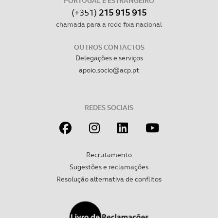
PORTUGAL E ESTRANGEIRO
consentimento e quando tal se afigure estritamente
(+351)
215 915 915
necessário no contexto dos serviços a prestar.
chamada para a rede fixa nacional
Realçamos que o bloqueio de certo tipo de Cookies e
OUTROS CONTACTOS
tecnologias similares pode ter impacto na sua
Delegações e serviços
experiência de navegação no Website e nos serviços
apoio.socio@acp.pt
disponibilizados.
Consulte a política de cookies do site.
REDES SOCIAIS
Recrutamento
Sugestões e reclamações
Resolução alternativa de conflitos