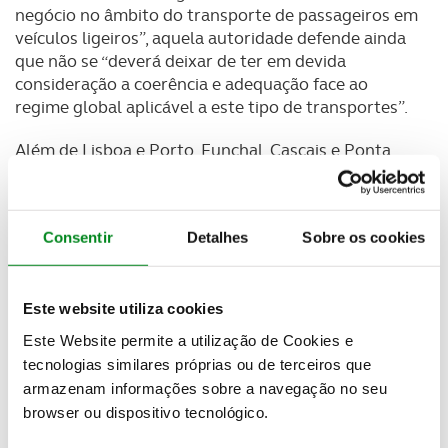
negócio no âmbito do transporte de passageiros em
veículos ligeiros”, aquela autoridade defende ainda
que não se “deverá deixar de ter em devida
consideração a coerência e adequação face ao
regime global aplicável a este tipo de transportes”.
Além de Lisboa e Porto, Funchal, Cascais e Ponta
Delgada são os concelhos com maior número de
táxis licenciados. No sentido oposto, a AMT
identifica também os concelhos com menor número
Consentir
Detalhes
Sobre os cookies
de veículos de transporte de passageiros:
Vidigueira, Corvo (Açores) e Constância (com três
táxis cada um), Mourão e Alvito (com dois) e
Este website utiliza cookies
Barrancos (um táxi).
Este Website permite a utilização de Cookies e
Os dados revelam uma “disparidade considerável”
tecnologias similares próprias ou de terceiros que
entre concelhos no número de táxis licenciados,
armazenam informações sobre a navegação no seu
bem como a prevalência de concelhos com um
browser ou dispositivo tecnológico.
reduzido número de táxis.