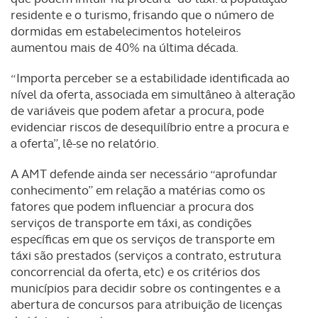
residente e o turismo, frisando que o número de
parceiros e organizações na UE e em países terceiros.
dormidas em estabelecimentos hoteleiros
aumentou mais de 40% na última década.
O ACP garantirá que as transferências internacionais de
dados pessoais serão realizadas apenas com o seu
“Importa perceber se a estabilidade identificada ao
consentimento e quando tal se afigure estritamente
nível da oferta, associada em simultâneo à alteração
necessário no contexto dos serviços a prestar.
de variáveis que podem afetar a procura, pode
evidenciar riscos de desequilíbrio entre a procura e
Realçamos que o bloqueio de certo tipo de Cookies e
a oferta”, lê-se no relatório.
tecnologias similares pode ter impacto na sua
experiência de navegação no Website e nos serviços
A AMT defende ainda ser necessário “aprofundar
disponibilizados.
conhecimento” em relação a matérias como os
fatores que podem influenciar a procura dos
Consulte a política de cookies do site.
serviços de transporte em táxi, as condições
específicas em que os serviços de transporte em
táxi são prestados (serviços a contrato, estrutura
concorrencial da oferta, etc) e os critérios dos
municípios para decidir sobre os contingentes e a
abertura de concursos para atribuição de licenças