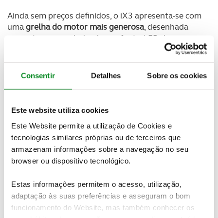
Ainda sem preços definidos, o iX3 apresenta-se com
uma
grelha do motor mais generosa
, desenhada
numa única peça, ladeada por faróis LED de
dimensões mais estreitas.
Na traseira se destaca o
difusor desportivo e os farolins LED com efeito
tridimensional
, isto porque o modelo
passou a
Consentir
Detalhes
Sobre os cookies
contar de série com o pacote M Sport
. Ainda no
exterior, não passam despercebidas as jantes de 19
polegadas com a opção de poderem “crescer” até
Este website utiliza cookies
20 polegas, com design aerodinâmico se assim o
Este Website permite a utilização de Cookies e
cliente preferir.
tecnologias similares próprias ou de terceiros que
Muito renovado,
o interior passou a dispor de um
armazenam informações sobre a navegação no seu
painel de instrumentos e ecrã táctil de
browser ou dispositivo tecnológico.
infoentretenimento de 12,3 polegadas
. Com a
redesenhada consola central a agrupar os
Estas informações permitem o acesso, utilização,
comandos do visor multimédia, do selector de
adaptação às suas preferências e asseguram o bom
condução e do travão de mão.
funcionamento do Website, mas também conhecer os