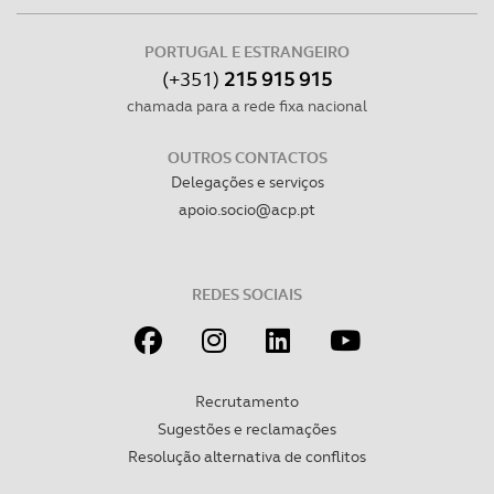
dados pessoais serão realizadas apenas com o seu
consentimento e quando tal se afigure estritamente
PORTUGAL E ESTRANGEIRO
necessário no contexto dos serviços a prestar.
(+351)
215 915 915
chamada para a rede fixa nacional
Realçamos que o bloqueio de certo tipo de Cookies e
tecnologias similares pode ter impacto na sua
OUTROS CONTACTOS
experiência de navegação no Website e nos serviços
Delegações e serviços
disponibilizados.
apoio.socio@acp.pt
Consulte a política de cookies do site.
REDES SOCIAIS
Recrutamento
Sugestões e reclamações
Resolução alternativa de conflitos