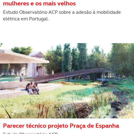
mulheres e os mais velhos
disponibilizados.
Estudo Observatório ACP sobre a adesão à mobilidade
elétrica em Portugal.
Consulte a política de cookies do site.
Parecer técnico projeto Praça de Espanha