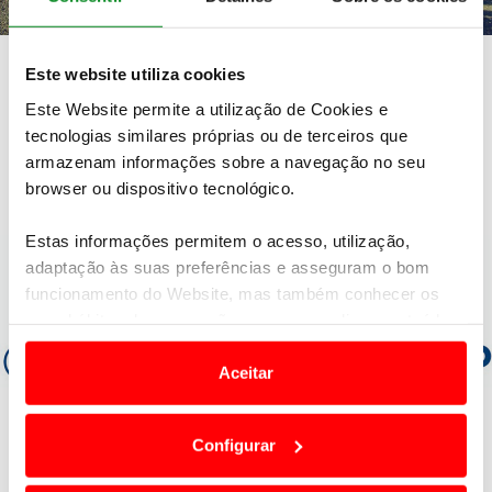
Bicicleta: maioria quer capacete obrigatório
Este website utiliza cookies
Estudo Observatório ACP
Este Website permite a utilização de Cookies e
tecnologias similares próprias ou de terceiros que
armazenam informações sobre a navegação no seu
browser ou dispositivo tecnológico.
Estas informações permitem o acesso, utilização,
adaptação às suas preferências e asseguram o bom
funcionamento do Website, mas também conhecer os
seus hábitos de navegação para personalizar conteúdos
e anúncios de modo a promover produtos e/ou serviços.
Aceitar
Em alguns casos, a utilização destas tecnologias
dependem do seu consentimento, definindo nesses
Configurar
termos e a todo o tempo as suas preferências e limitando
o acesso a informações durante a navegação no
80% dos jovens portugueses tem carta de