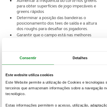
Aumentar a frequência do corte nos greens
para obter superfícies de jogo impecáveis e
greens rápidos
Determinar a posição das bandeiras o
posicionamento dos tees de saída e a altura
dos roughs para desafiar os jogadores.
Garantir que o campo está nas melhores
condições para os eventos.
Resposta de emergência
Consentir
Detalhes
Reparar eventuais danos causados por
tempestades (ex: árvores caídas, bunkers
cheios de água).
Este website utiliza cookies
Resolver problemas de vandalismo ou
Este Website permite a utilização de Cookies e tecnologias s
problemas inesperados na relva
terceiros que armazenam informações sobre a navegação no
tecnológico.
Coordenação de equipa
Supervisionar e formar a equipa de
Estas informações permitem o acesso, utilização, adaptação