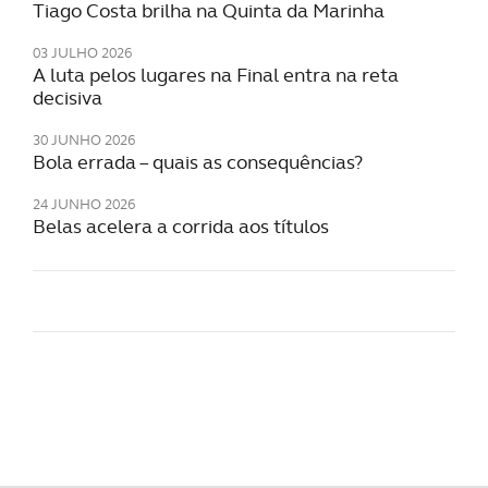
Tiago Costa brilha na Quinta da Marinha
Realçamos que o bloqueio de certo tipo de Cookies e tecnolo
impacto na sua experiência de navegação no Website e nos s
03 JULHO 2026
A luta pelos lugares na Final entra na reta
decisiva
Consulte a política de cookies do site.
30 JUNHO 2026
Bola errada – quais as consequências?
24 JUNHO 2026
Belas acelera a corrida aos títulos