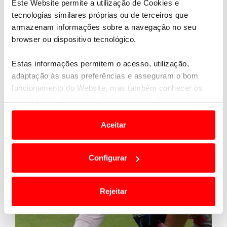
Este Website permite a utilização de Cookies e
tecnologias similares próprias ou de terceiros que
armazenam informações sobre a navegação no seu
browser ou dispositivo tecnológico.
Estas informações permitem o acesso, utilização,
adaptação às suas preferências e asseguram o bom
funcionamento do Website, mas também conhecer os
seus hábitos de navegação para personalizar conteúdos
e anúncios de modo a promover produtos e/ou serviços.
Aceitar
03 JULHO 2026
Em alguns casos, a utilização destas tecnologias
A luta pelos lugares na Final entra na reta
decisiva
dependem do seu consentimento, definindo nesses
Configurar
termos e a todo o tempo as suas preferências e limitando
o acesso a informações durante a navegação no
Website.
Rejeitar
Usamos cookies para melhorar a sua experiência digital,
personalizar conteúdos e anúncios, para lhe proporcionar