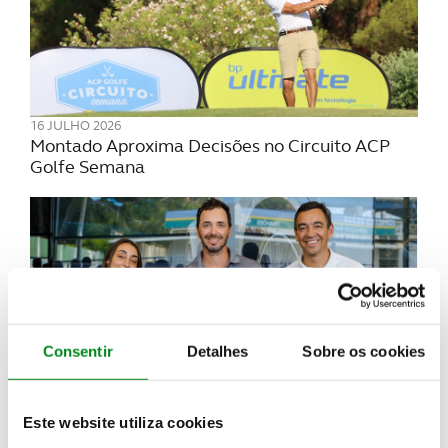
16 JULHO 2026
Montado Aproxima Decisões no Circuito ACP
Golfe Semana
Consentir
Detalhes
Sobre os cookies
Este website utiliza cookies
14 JULHO 2026
Tiago Costa brilha na Quinta da Marinha