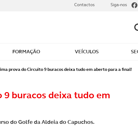
Contactos
Siga-nos
FORMAÇÃO
VEÍCULOS
SE
dade
Clássicos
ima prova do Circuito 9 buracos deixa tudo em aberto para a final!
mentos
Notícias do clube
o 9 buracos deixa tudo em
s
Golfe
sts
Revista ACP Edição
impressa
rso do Golfe da Aldeia do Capuchos.
rto