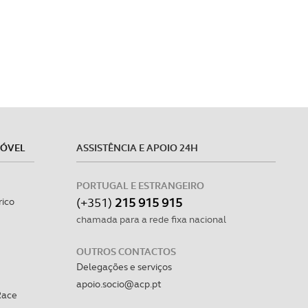
MÓVEL
ASSISTÊNCIA E APOIO 24H
PORTUGAL E ESTRANGEIRO
(+351)
215 915 915
rico
chamada para a rede fixa nacional
OUTROS CONTACTOS
Delegações e serviços
apoio.socio@acp.pt
Race