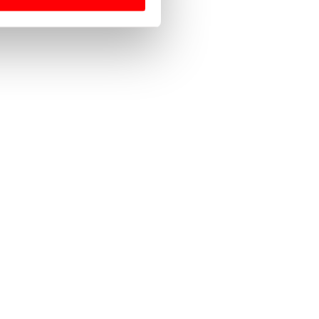
 para lhe proporcionar
site.
e e de análise, com parceiros
apenas com o seu
estar.
 na sua experiência de