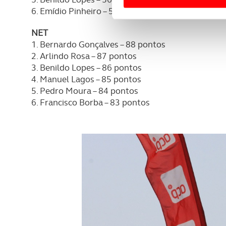
Usamos cookies para melhorar
6. Emídio Pinheiro – 50 pontos
funcionalidades de redes so
NET
1. Bernardo Gonçalves – 88 pontos
Adicionalmente partilhamos i
2. Arlindo Rosa – 87 pontos
e organizações na UE e em p
3. Benildo Lopes – 86 pontos
4. Manuel Lagos – 85 pontos
O ACP garantirá que as tran
5. Pedro Moura – 84 pontos
consentimento e quando tal s
6. Francisco Borba – 83 pontos
Realçamos que o bloqueio de 
navegação no Website e nos 
Consulte a política de cookie