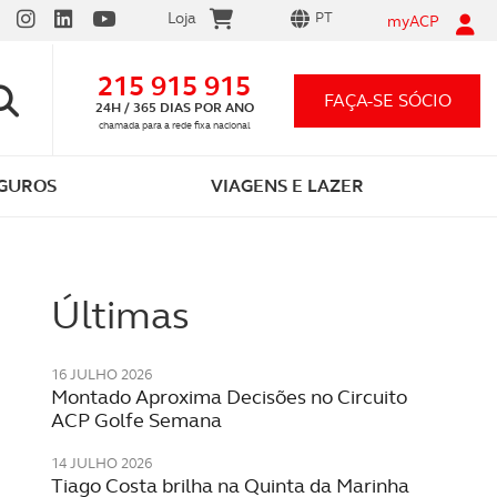
Loja
PT
myACP
215 915 915
FAÇA-SE SÓCIO
24H / 365 DIAS POR ANO
chamada para a rede fixa nacional
GUROS
VIAGENS E LAZER
Últimas
16 JULHO 2026
Montado Aproxima Decisões no Circuito
ACP Golfe Semana
Vantagens em ser sócio ACP
Carta por Pontos
App ACP Electric
Seguro automóvel 12,99€/mês
Festividades
14 JULHO 2026
As que conhece e as que o vão surpreender
Tudo o que precisa saber
Descarregue e comece já a carregar!
Preço único para qualquer carro
Celebre momentos inesquecíveis
Tiago Costa brilha na Quinta da Marinha