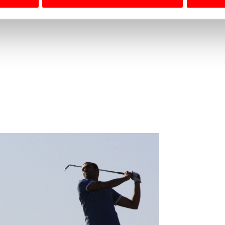
 a sua experiência digital, personalizar conteúdos e anúncios,
ciais, bem como para analisar dados de navegação no nosso web
nformação, relativa à sua utilização do nosso site de publicidad
aíses terceiros.
sferências internacionais de dados pessoais serão realizadas 
e afigure estritamente necessário no contexto dos serviços a pr
certo tipo de Cookies e tecnologias similares pode ter impacto
serviços disponibilizados.
s do site.