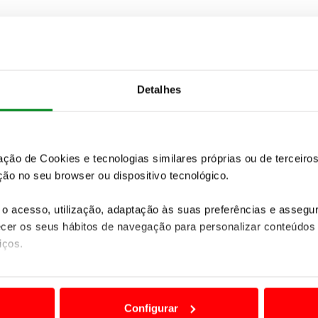
Detalhes
tro dos 20 melhores de cada categoria.
 20 primeiros gross e depois os 20 melhores Net,
aturais sobreposições.
zação de Cookies e tecnologias similares próprias ou de tercei
ão no seu browser ou dispositivo tecnológico.
do a final.
r na classificação na final!
o acesso, utilização, adaptação às suas preferências e asseg
er os seus hábitos de navegação para personalizar conteúdos
iços.
ão destas tecnologias dependem do seu consentimento, definind
e limitando o acesso a informações durante a navegação no Web
Configurar