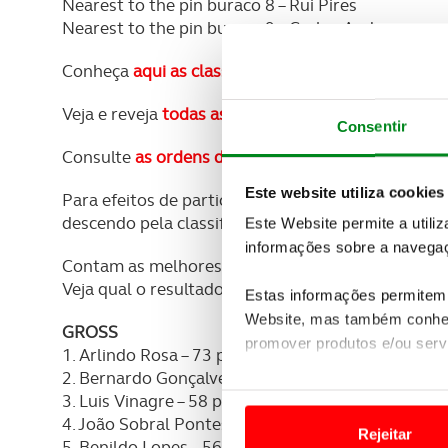
Nearest to the pin buraco 8 – Rui Pires
Nearest to the pin buraco 9 – Carlos Andersen
Conheça
aqui as classificações
Veja e reveja
todas as imagens
Consentir
Consulte
as ordens de mérito
, e veja se está den
Este website utiliza cookies
Para efeitos de participação, primeiro apuamos os
descendo pela classificação se necessário pelas n
Este Website permite a utili
informações sobre a navegaç
Contam as melhores 5 das sete disputadas, incluin
Veja qual o resultado que tem que superar para subi
Estas informações permitem 
Website, mas também conhec
GROSS
promover produtos e/ou serv
1. Arlindo Rosa – 73 pontos
2. Bernardo Gonçalves – 71 pontos
Em alguns casos, a utilizaç
3. Luis Vinagre – 58 pontos
tempo as suas preferências 
4. João Sobral Pontes – 57 pontos
Rejeitar
5. Benildo Lopes – 56 pontos