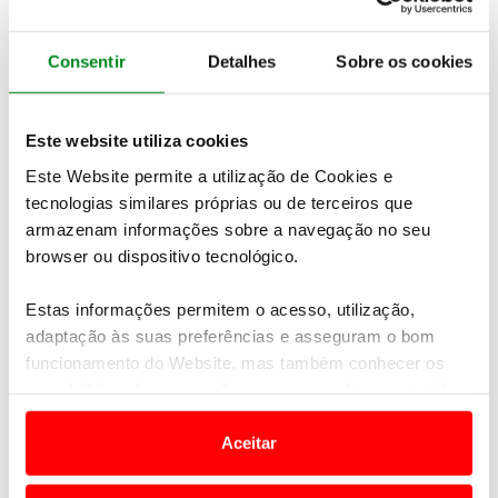
Um produto fantástico para jogar em segurança
Consentir
Detalhes
Sobre os cookies
SOBRE O ACP GOLFE
Conheça as comissões, os delegados e o
regulamento geral do clube
Este website utiliza cookies
Este Website permite a utilização de Cookies e
tecnologias similares próprias ou de terceiros que
JOIN ACP GOLFE
armazenam informações sobre a navegação no seu
Here you can find all the relevant club
browser ou dispositivo tecnológico.
information.
Calendars, events, benefits, members list, member
handicaps
Estas informações permitem o acesso, utilização,
adaptação às suas preferências e asseguram o bom
funcionamento do Website, mas também conhecer os
O Clube é de todos.
seus hábitos de navegação para personalizar conteúdos
Juntos queremos fazer mais e melhor.
e anúncios de modo a promover produtos e/ou serviços.
A sua opinião é muito importante e ajuda-nos a
Aceitar
melhorar.
Em alguns casos, a utilização destas tecnologias
dependem do seu consentimento, definindo nesses