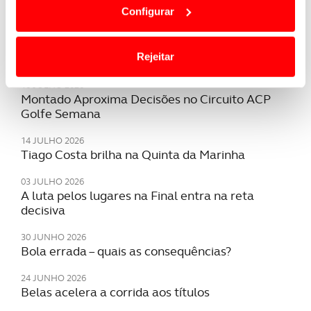
Boas navegações!
Configurar
termos e a todo o tempo as suas preferências e limitando
o acesso a informações durante a navegação no
Últimas
Website.
Rejeitar
Usamos cookies para melhorar a sua experiência digital,
16 JULHO 2026
Montado Aproxima Decisões no Circuito ACP
personalizar conteúdos e anúncios, para lhe proporcionar
Golfe Semana
funcionalidades de redes sociais, bem como para
analisar dados de navegação no nosso website.
14 JULHO 2026
Tiago Costa brilha na Quinta da Marinha
Adicionalmente partilhamos informação, relativa à sua
03 JULHO 2026
utilização do nosso site de publicidade e de análise, com
A luta pelos lugares na Final entra na reta
parceiros e organizações na UE e em países terceiros.
decisiva
O ACP garantirá que as transferências internacionais de
30 JUNHO 2026
dados pessoais serão realizadas apenas com o seu
Bola errada – quais as consequências?
consentimento e quando tal se afigure estritamente
24 JUNHO 2026
necessário no contexto dos serviços a prestar.
Belas acelera a corrida aos títulos