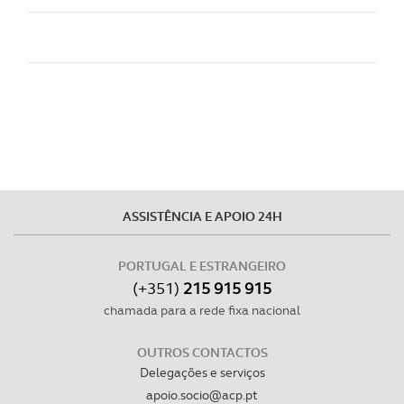
Realçamos que o bloqueio de certo tipo de Cookies e
tecnologias similares pode ter impacto na sua
experiência de navegação no Website e nos serviços
disponibilizados.
Consulte a política de cookies do site.
ASSISTÊNCIA E APOIO 24H
PORTUGAL E ESTRANGEIRO
(+351)
215 915 915
chamada para a rede fixa nacional
OUTROS CONTACTOS
Delegações e serviços
apoio.socio@acp.pt