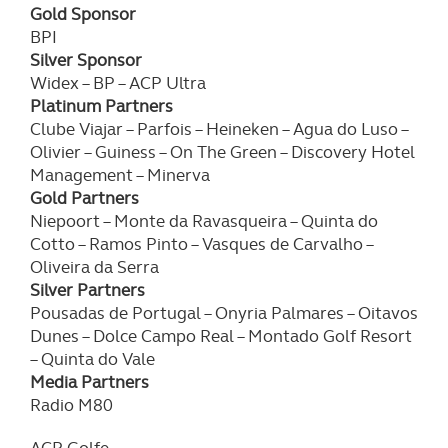
experiência de navegação no Website e nos serviços
Gold Sponsor
disponibilizados.
BPI
Silver Sponsor
Consulte a política de cookies do site.
Widex – BP – ACP Ultra
Platinum Partners
Clube Viajar – Parfois – Heineken – Agua do Luso –
Olivier – Guiness – On The Green – Discovery Hotel
Management – Minerva
Gold Partners
Niepoort – Monte da Ravasqueira – Quinta do
Cotto – Ramos Pinto – Vasques de Carvalho –
Oliveira da Serra
Silver Partners
Pousadas de Portugal – Onyria Palmares – Oitavos
Dunes – Dolce Campo Real – Montado Golf Resort
– Quinta do Vale
Media Partners
Radio M80
ACP Golfe