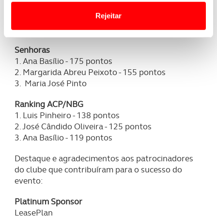
Net – 2ª Categoria
Website.
Rejeitar
1. Margarida Abreu Peixoto - 118 pontos
2. Luis Martins - 100 pontos
Usamos cookies para melhorar a sua experiência digital,
personalizar conteúdos e anúncios, para lhe proporcionar
Senhoras
funcionalidades de redes sociais, bem como para
1. Ana Basílio - 175 pontos
analisar dados de navegação no nosso website.
2. Margarida Abreu Peixoto - 155 pontos
3. Maria José Pinto
Adicionalmente partilhamos informação, relativa à sua
Ranking ACP/NBG
utilização do nosso site de publicidade e de análise, com
1. Luis Pinheiro - 138 pontos
parceiros e organizações na UE e em países terceiros.
2. José Cândido Oliveira - 125 pontos
3. Ana Basílio - 119 pontos
O ACP garantirá que as transferências internacionais de
dados pessoais serão realizadas apenas com o seu
Destaque e agradecimentos aos patrocinadores
consentimento e quando tal se afigure estritamente
do clube que contribuíram para o sucesso do
necessário no contexto dos serviços a prestar.
evento:
Realçamos que o bloqueio de certo tipo de Cookies e
Platinum Sponsor
tecnologias similares pode ter impacto na sua
LeasePlan