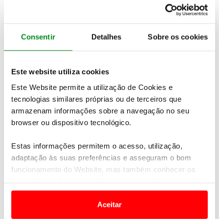
4. Kytäjä (South East)
5. Nordcenter (Fream)
França
Consentir
Detalhes
Sobre os cookies
1. Morfontaine Grand Parcous
2. Les Bordes Golf Club
3. Golf de Chantilly
Este website utiliza cookies
4. Fontainebleau Golf Club
Este Website permite a utilização de Cookies e
5. Saint Germain Golf Club
tecnologias similares próprias ou de terceiros que
Grécia
armazenam informações sobre a navegação no seu
1. Costa Navarino (Dunes)
browser ou dispositivo tecnológico.
2. Costa Navarino (International Olympic
Academy)
Estas informações permitem o acesso, utilização,
3. Costa Navarino (Bay)
adaptação às suas preferências e asseguram o bom
4. Costa Navarino (Hills)
funcionamento do Website, mas também conhecer os
5. Porto Carras (Olive Grove)
seus hábitos de navegação para personalizar conteúdos
e anúncios de modo a promover produtos e/ou serviços.
Hungria
Aceitar
1. Budapest Highland Golf Club. Golf Courses
Em alguns casos, a utilização destas tecnologias