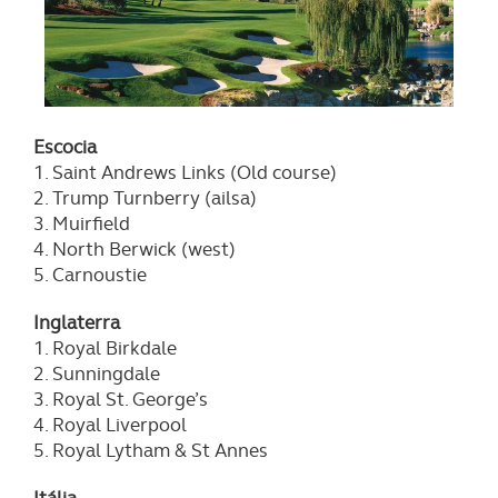
Realçamos que o bloqueio de certo tipo de Cookies e
tecnologias similares pode ter impacto na sua
experiência de navegação no Website e nos serviços
disponibilizados.
Escocia
Consulte a política de cookies do site.
1. Saint Andrews Links (Old course)
2. Trump Turnberry (ailsa)
3. Muirfield
4. North Berwick (west)
5. Carnoustie
Inglaterra
1. Royal Birkdale
2. Sunningdale
3. Royal St. George’s
4. Royal Liverpool
5. Royal Lytham & St Annes