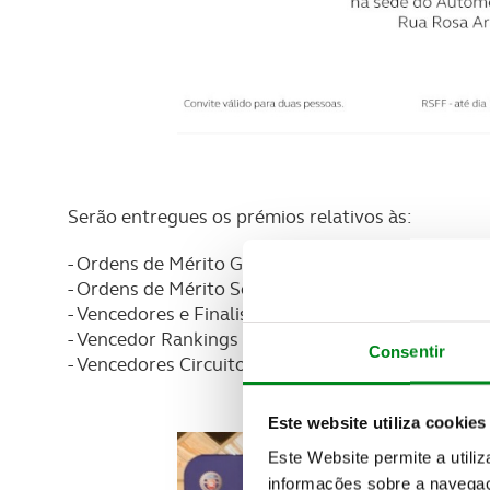
Serão entregues os prémios relativos às:
- Ordens de Mérito Grande Prémio Net, Gross e S
- Ordens de Mérito Seniores, Master Seniores, e S
- Vencedores e Finalistas Match Play
- Vencedor Rankings Nevada Bob's
Consentir
- Vencedores Circuito 9 buracos
Este website utiliza cookies
Este Website permite a utili
informações sobre a navegaç