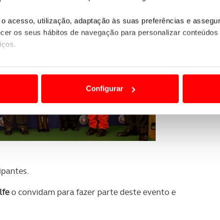
o acesso, utilização, adaptação às suas preferências e asseg
er os seus hábitos de navegação para personalizar conteúdos
iços.
ão destas tecnologias dependem do seu consentimento, definind
e limitando o acesso a informações durante a navegação no Web
Configurar
 a sua experiência digital, personalizar conteúdos e anúncios,
ciais, bem como para analisar dados de navegação no nosso web
nformação, relativa à sua utilização do nosso site de publicidad
aíses terceiros.
ipantes.
sferências internacionais de dados pessoais serão realizadas 
e afigure estritamente necessário no contexto dos serviços a pr
lfe
o convidam para fazer parte deste evento e
certo tipo de Cookies e tecnologias similares pode ter impacto