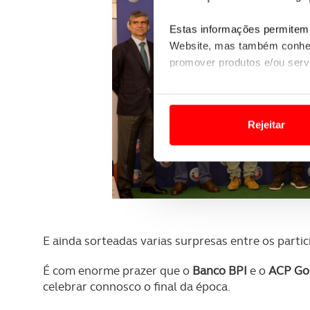
Estas informações permitem 
Website, mas também conhec
promover produtos e/ou serv
Em alguns casos, a utilizaç
tempo as suas preferências 
Rejeitar
Usamos cookies para melhorar
funcionalidades de redes so
Adicionalmente partilhamos i
e organizações na UE e em p
E ainda sorteadas varias surpresas entre os partic
O ACP garantirá que as tran
consentimento e quando tal s
É com enorme prazer que o
Banco BPI
e o
ACP Go
celebrar connosco o final da época.
Realçamos que o bloqueio de 