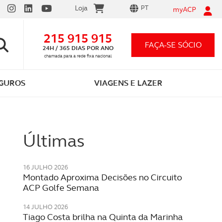
Loja
PT
myACP
215 915 915
FAÇA-SE SÓCIO
24H / 365 DIAS POR ANO
chamada para a rede fixa nacional
GUROS
VIAGENS E LAZER
Últimas
16 JULHO 2026
Montado Aproxima Decisões no Circuito
ACP Golfe Semana
Vantagens em ser sócio ACP
Carta por Pontos
App ACP Electric
Seguro automóvel 12,99€/mês
Festividades
14 JULHO 2026
As que conhece e as que o vão surpreender
Tudo o que precisa saber
Descarregue e comece já a carregar!
Preço único para qualquer carro
Celebre momentos inesquecíveis
Tiago Costa brilha na Quinta da Marinha