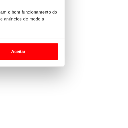
uram o bom funcionamento do
 e anúncios de modo a
o nesses termos e a todo o
site.
Aceitar
 para lhe proporcionar
site.
e e de análise, com parceiros
apenas com o seu
estar.
 na sua experiência de