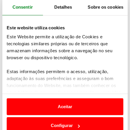
Consulte aqui
todas as classificações
da prova
Consentir
Detalhes
Sobre os cookies
Veja
todas as imagens
do evento na Estela
Este website utiliza cookies
Este Website permite a utilização de Cookies e
tecnologias similares próprias ou de terceiros que
armazenam informações sobre a navegação no seu
browser ou dispositivo tecnológico.
Estas informações permitem o acesso, utilização,
adaptação às suas preferências e asseguram o bom
funcionamento do Website, mas também conhecer os
seus hábitos de navegação para personalizar conteúdos
Ordens de Mérito ACP/BPI 2019
(lista integral)
e anúncios de modo a promover produtos e/ou serviços.
Aceitar
Depois da 3ª prova, ainda mais renhido!
Em alguns casos, a utilização destas tecnologias
dependem do seu consentimento, definindo nesses
OM Geral Gross
Configurar
termos e a todo o tempo as suas preferências e limitando
1º António Moita – 285 pontos