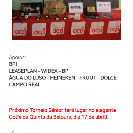
experiência de navegação no Website e nos serviços
disponibilizados.
Consulte a política de cookies do site.
Apoios:
BPI
LEASEPLAN – WIDEX – BP
ÁGUA DO LUSO – HEINEKEN – FRUUT – DOLCE
CAMPO REAL
Próximo Torneio Sénior terá lugar no elegante
Golfe da Quinta da Beloura, dia 17 de abril!