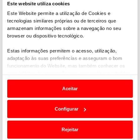
Este website utiliza cookies
Este Website permite a utilização de Cookies e
tecnologias similares próprias ou de terceiros que
armazenam informações sobre a navegação no seu
browser ou dispositivo tecnológico.
Estas informações permitem o acesso, utilização,
adaptação às suas preferências e asseguram o bom
funcionamento do Website, mas também conhecer os
seus hábitos de navegação para personalizar conteúdos
e anúncios de modo a promover produtos e/ou serviços.
Aceitar
Em alguns casos, a utilização destas tecnologias
Damos a conhecer o filme que a FPG produziu
dependem do seu consentimento, definindo nesses
para promoção do golfe nacional, que já está a ser
Configurar
termos e a todo o tempo as suas preferências e limitando
utilizado pelo Turismo de Portugal para
o acesso a informações durante a navegação no
promoção internacional.
Website.
Vamos voltar a jogar? vamos sim!
Rejeitar