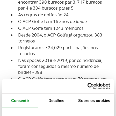
encontrar 398 buracos par 3, 717 buracos
par 4 e 304 buracos pares 5
As regras de golfe são 24
O ACP Golfe tem 16 anos de idade
O ACP Golfe tem 1243 membros
Desde 2004, o ACP Golfe já organizou 383
torneios
Registaram-se 24,029 participações nos
torneios
Nas épocas 2018 e 2019, por coincidência,
foram conseguidos o mesmo número de
birdies - 398
O ACP Golfe tem acordo com 70 campos em
4 regiões
Sabia que
, com os descontos que os membros do
Consentir
Detalhes
Sobre os cookies
clube tem acesso nos 70 campos, a quota do
clube fica paga se jogar 2, 3 voltas de golfe?