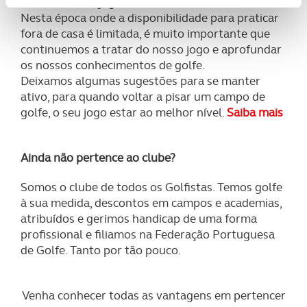
Melhore o seu jogo sem sair de casa
Usamos cookies para melhorar a sua experiência digital,
Nesta época onde a disponibilidade para praticar
personalizar conteúdos e anúncios, para lhe proporcionar
fora de casa é limitada, é muito importante que
funcionalidades de redes sociais, bem como para
continuemos a tratar do nosso jogo e aprofundar
analisar dados de navegação no nosso website.
os nossos conhecimentos de golfe.
Deixamos algumas sugestões para se manter
Adicionalmente partilhamos informação, relativa à sua
ativo, para quando voltar a pisar um campo de
utilização do nosso site de publicidade e de análise, com
golfe, o seu jogo estar ao melhor nível.
Saiba mais
parceiros e organizações na UE e em países terceiros.
O ACP garantirá que as transferências internacionais de
Ainda não pertence ao clube?
dados pessoais serão realizadas apenas com o seu
consentimento e quando tal se afigure estritamente
Somos o clube de todos os Golfistas. Temos golfe
necessário no contexto dos serviços a prestar.
à sua medida, descontos em campos e academias,
atribuídos e gerimos handicap de uma forma
Realçamos que o bloqueio de certo tipo de Cookies e
profissional e filiamos na Federação Portuguesa
tecnologias similares pode ter impacto na sua
de Golfe. Tanto por tão pouco.
experiência de navegação no Website e nos serviços
disponibilizados.
Venha conhecer todas as vantagens em pertencer