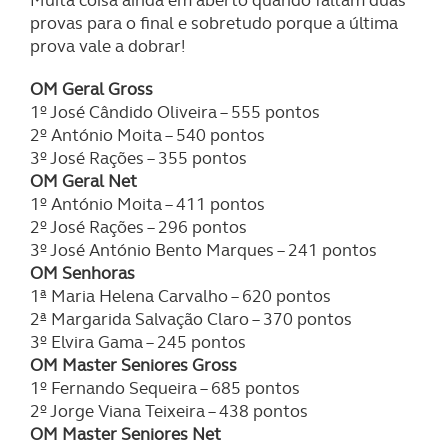
O ACP garantirá que as transferências internacionais de
provas para o final e sobretudo porque a última
dados pessoais serão realizadas apenas com o seu
prova vale a dobrar!
consentimento e quando tal se afigure estritamente
necessário no contexto dos serviços a prestar.
OM Geral Gross
1º José Cândido Oliveira – 555 pontos
Realçamos que o bloqueio de certo tipo de Cookies e
2º António Moita – 540 pontos
tecnologias similares pode ter impacto na sua
3º José Rações – 355 pontos
experiência de navegação no Website e nos serviços
OM Geral Net
1º António Moita – 411 pontos
disponibilizados.
2º José Rações – 296 pontos
3º José António Bento Marques – 241 pontos
Consulte a política de cookies do site.
OM Senhoras
1ª Maria Helena Carvalho – 620 pontos
2ª Margarida Salvação Claro – 370 pontos
3º Elvira Gama – 245 pontos
OM Master Seniores Gross
1º Fernando Sequeira – 685 pontos
2º Jorge Viana Teixeira – 438 pontos
OM Master Seniores Net