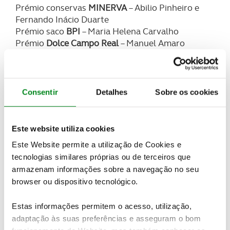
Prémio conservas
MINERVA
– Abilio Pinheiro e
Fernando Inácio Duarte
Prémio saco
BPI
– Maria Helena Carvalho
Prémio
Dolce Campo Real
– Manuel Amaro
Figueira
Prémios
On the Green
– José Maria Santos
Prémio
Maça de Alcobaça
– Bernardo Gonçalves
Consentir
Detalhes
Sobre os cookies
Este website utiliza cookies
Este Website permite a utilização de Cookies e
tecnologias similares próprias ou de terceiros que
armazenam informações sobre a navegação no seu
browser ou dispositivo tecnológico.
Estas informações permitem o acesso, utilização,
adaptação às suas preferências e asseguram o bom
Classificações, Imagens e redes sociais