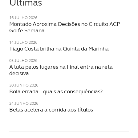
Últimas
parceiros e organizações na UE e em países terceiros.
16 JULHO 2026
O ACP garantirá que as transferências internacionais de
Montado Aproxima Decisões no Circuito ACP
dados pessoais serão realizadas apenas com o seu
Golfe Semana
consentimento e quando tal se afigure estritamente
necessário no contexto dos serviços a prestar.
14 JULHO 2026
Tiago Costa brilha na Quinta da Marinha
Realçamos que o bloqueio de certo tipo de Cookies e
03 JULHO 2026
tecnologias similares pode ter impacto na sua
A luta pelos lugares na Final entra na reta
experiência de navegação no Website e nos serviços
decisiva
disponibilizados.
30 JUNHO 2026
Bola errada – quais as consequências?
Consulte a política de cookies do site.
24 JUNHO 2026
Belas acelera a corrida aos títulos