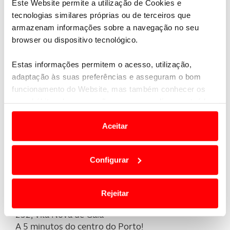
ACP Golfe – oferta joia
Este Website permite a utilização de Cookies e
ACP Golfe – oferta polo exclusivo ACP Golfe
tecnologias similares próprias ou de terceiros que
armazenam informações sobre a navegação no seu
browser ou dispositivo tecnológico.
Estas informações permitem o acesso, utilização,
adaptação às suas preferências e asseguram o bom
funcionamento do Website, mas também conhecer os
seus hábitos de navegação para personalizar conteúdos
e anúncios de modo a promover produtos e/ou serviços.
Aceitar
Em alguns casos, a utilização destas tecnologias
dependem do seu consentimento, definindo nesses
Contactos
Configurar
termos e a todo o tempo as suas preferências e limitando
o acesso a informações durante a navegação no
Quinta do Fojo
Website.
Rejeitar
Morada: Golfe da Quinta do Fojo - Canidelo - 440-
Usamos cookies para melhorar a sua experiência digital,
232, Vila Nova de Gaia
personalizar conteúdos e anúncios, para lhe proporcionar
A 5 minutos do centro do Porto!