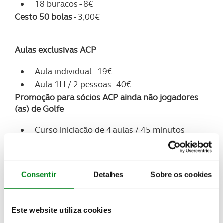
18 buracos - 8€
Cesto 50 bolas
- 3,00€
Aulas exclusivas ACP
Aula individual - 19€
Aula 1H / 2 pessoas - 40€
Promoção para sócios ACP ainda não jogadores
(as) de Golfe
Curso iniciação de 4 aulas / 45 minutos
válido para 2 pessoas
70€
Consentir
Detalhes
Sobre os cookies
Desconto ACP para clientes e/ou sócios Quinta do
Fojo na adesão ao ACP e ACP Golfe
ACP – oferta joia
Este website utiliza cookies