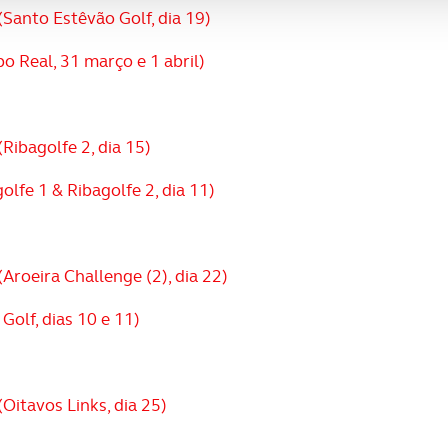
(Santo Estêvão Golf, dia 19)
aíses terceiros.
 Real, 31 março e 1 abril)
sferências internacionais de dados pessoais serão realizadas 
e afigure estritamente necessário no contexto dos serviços a pr
certo tipo de Cookies e tecnologias similares pode ter impacto
Ribagolfe 2, dia 15)
serviços disponibilizados.
lfe 1 & Ribagolfe 2, dia 11)
s do site.
Aroeira Challenge (2), dia 22)
Golf, dias 10 e 11)
Oitavos Links, dia 25)