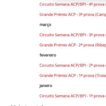
Circuito Semana ACP/BPI - 4ª prova 
e organizações na UE e em p
Grande Prémio ACP - 3ª prova (Campo
O ACP garantirá que as tran
consentimento e quando tal s
março
Realçamos que o bloqueio de 
Circuito Semana ACP/BPI - 3ª prova (
navegação no Website e nos 
Grande Prémio ACP - 2ª prova (Ribago
Consulte a política de cookie
fevereiro
Circuito Semana ACP/BPI - 2ª prova (
Grande Prémio ACP - 1ª prova (Troia 
janeiro
Circuito Semana ACP/BPI - 1ª prova (