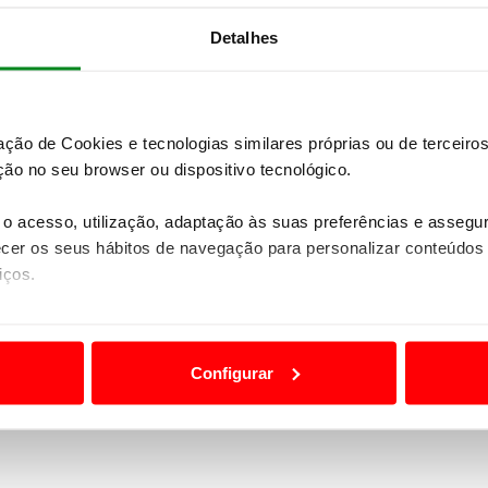
do Golf Resort) - Dia 23
Detalhes
(Fase 2, dia 16, Aroeira Pines Classic)
 (Fase 1, dia 3, Amarante)
zação de Cookies e tecnologias similares próprias ou de tercei
ão no seu browser ou dispositivo tecnológico.
o acesso, utilização, adaptação às suas preferências e asseg
va (Oeiras, dia 25)
er os seus hábitos de navegação para personalizar conteúdos
a Pines Classic) - Dia 20
iços.
a Pines Classic) - Dia 19
ão destas tecnologias dependem do seu consentimento, definind
e limitando o acesso a informações durante a navegação no Web
Lisbon Sports Club, dia 10)
Configurar
 a sua experiência digital, personalizar conteúdos e anúncios,
va (Jamor, dia 4)
ciais, bem como para analisar dados de navegação no nosso web
nformação, relativa à sua utilização do nosso site de publicidad