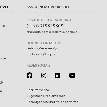
MÓVEL
ASSISTÊNCIA E APOIO 24H
PORTUGAL E ESTRANGEIRO
(+351)
215 915 915
rico
chamada para a rede fixa nacional
OUTROS CONTACTOS
Delegações e serviços
apoio.socio@acp.pt
Race
REDES SOCIAIS
CP
Recrutamento
as
Sugestões e reclamações
Resolução alternativa de conflitos