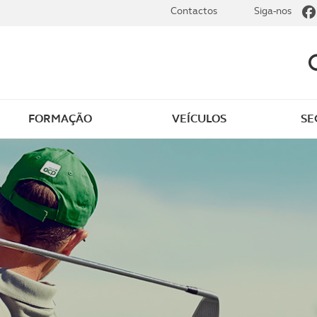
Contactos
Siga-nos
FORMAÇÃO
VEÍCULOS
SE
dade
Clássicos
mentos
Notícias do clube
s
Golfe
sts
Revista ACP Edição
impressa
rto