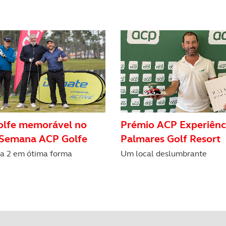
olfe memorável no
Prémio ACP Experiênc
o Semana ACP Golfe
Palmares Golf Resort
a 2 em ótima forma
Um local deslumbrante