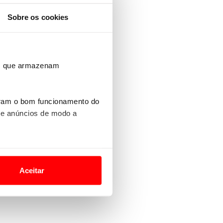
Sobre os cookies
ros que armazenam
uram o bom funcionamento do
 e anúncios de modo a
o nesses termos e a todo o
site.
Aceitar
 para lhe proporcionar
site.
e e de análise, com parceiros