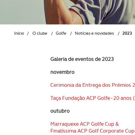
REVISTA ACP
PETS
SOBRE O ACP SEGUROS
CLÁSSICOS
Início
/
O clube
/
Golfe
/
Notícias e novidades
/
2023
GOLFE
AUTOCARAVANISMO
Galeria de eventos de 2023
novembro
Cerimonia da Entrega dos Prémios 20
Taça Fundação ACP Golfe - 20 anos (
outubro
Marraquexe ACP Golfe Cup &
Finalíssima ACP Golf Corporate Cup 