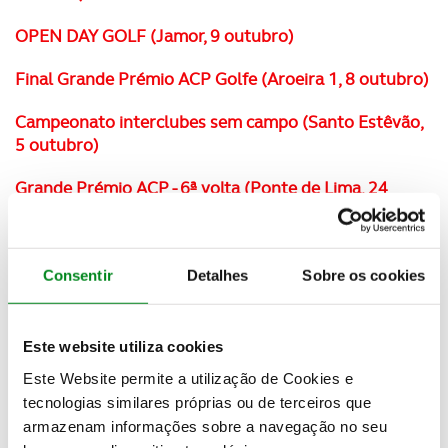
OPEN DAY GOLF (Jamor, 9 outubro)
Final Grande Prémio ACP Golfe (Aroeira 1, 8 outubro)
Campeonato interclubes sem campo (Santo Estêvão,
5 outubro)
Grande Prémio ACP - 6ª volta (Ponte de Lima, 24
setembro)
7ª prova Circuito Sénior ACP / BPI (Santo Estêvão, 7
setembro)
Consentir
Detalhes
Sobre os cookies
Grande Prémio ACP - 5ª volta (Vila Sol, 20 agosto)
Este website utiliza cookies
6ª prova Circuito Sénior ACP / BPI (Lisbon, 13 julho)
Este Website permite a utilização de Cookies e
tecnologias similares próprias ou de terceiros que
Grande Prémio - 4ª volta (Quinta Peru, 9 julho)
armazenam informações sobre a navegação no seu