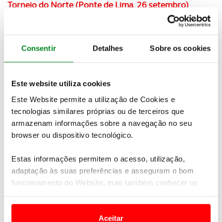
Torneio do Norte (Ponte de Lima, 26 setembro)
Circuito Sénior 6ª prova (Qta Marinha, 16 setembro)
Campeonato Nacional ACP - Sul (Silves, 29 agosto)
Consentir
Detalhes
Sobre os cookies
Torneio centro e Beiras (Montebelo, 11 julho)
Este website utiliza cookies
Campeonato do Clube (Ribagolfe II, 20 e 21 junho)
Este Website permite a utilização de Cookies e
Circuito Sénior 4ª prova (Bom Sucesso, 10 junho)
tecnologias similares próprias ou de terceiros que
armazenam informações sobre a navegação no seu
Torneio Oeste (Bom Sucesso, 23 maio)
browser ou dispositivo tecnológico.
Circuito Sénior 3ª prova (Estela, 13 maio)
Estas informações permitem o acesso, utilização,
adaptação às suas preferências e asseguram o bom
International Pairs (St Estêvão, 9 maio)
funcionamento do Website, mas também conhecer os
seus hábitos de navegação para personalizar conteúdos
Campeonato Nacional ACP - Norte (Amarante, 18
e anúncios de modo a promover produtos e/ou serviços.
abril)
Aceitar