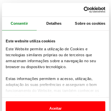
3º torneio Sénior ACP (Qta Marinha, 17 setembro)
Torneio do Sul (Vila Sol, 6 setembro)
Consentir
Detalhes
Sobre os cookies
2º torneio Sénior ACP (Lisbon, 15 julho)
Campeonato Club (Aroeira II, I, 19 e 20 julho)
Este website utiliza cookies
Este Website permite a utilização de Cookies e
Batismo Golf ACP (St Estêvão, 12 julho)
tecnologias similares próprias ou de terceiros que
Torneio do Norte (Amarante, 21 junho)
armazenam informações sobre a navegação no seu
browser ou dispositivo tecnológico.
Torneio do Centro 1as (Troia, 25 maio)
Estas informações permitem o acesso, utilização,
Torneio do Centro 2as (Troia, 24 maio)
adaptação às suas preferências e asseguram o bom
funcionamento do Website, mas também conhecer os
1º torneio Sénior ACP (Belas, 14 maio)
seus hábitos de navegação para personalizar conteúdos
e anúncios de modo a promover produtos e/ou serviços.
ACP Rally Golf Cup (Salgados, 10 maio)
Aceitar