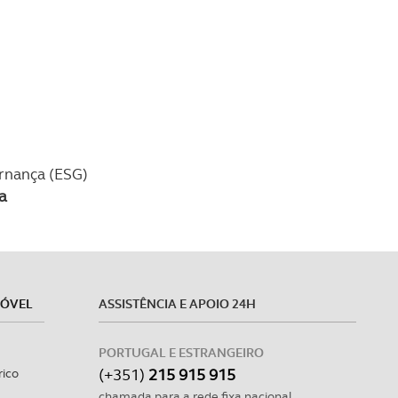
ernança (ESG)
a
MÓVEL
ASSISTÊNCIA E APOIO 24H
PORTUGAL E ESTRANGEIRO
(+351)
215 915 915
rico
chamada para a rede fixa nacional