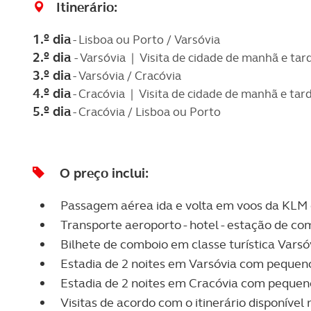
Itinerário:
1.º dia
- Lisboa ou Porto / Varsóvia
2.º dia
- Varsóvia | Visita de cidade de manhã e tard
3.
º dia
- Varsóvia / Cracóvia
4.º dia
- Cracóvia | Visita de cidade de manhã e tard
5.º dia
- Cracóvia / Lisboa ou Porto
O preço inclui:
Passagem aérea ida e volta em voos da KLM 
Transporte aeroporto - hotel - estação de com
Bilhete de comboio em classe turística Varsóv
Estadia de 2 noites em Varsóvia com pequen
Estadia de 2 noites em Cracóvia com peque
Visitas de acordo com o itinerário disponíve