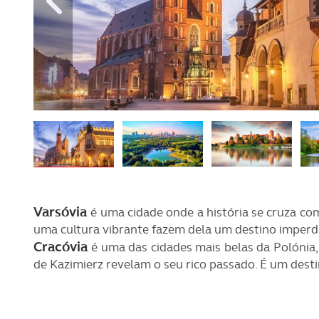
REVISTA ACP
PETS
SOBRE O ACP SEGUROS
CLÁSSICOS
GOLFE
AUTOCARAVANISMO
Varsóvia
é uma cidade onde a história se cruza co
uma cultura vibrante fazem dela um destino imperdí
Cracóvia
é uma das cidades mais belas da Polónia
de Kazimierz revelam o seu rico passado. É um desti