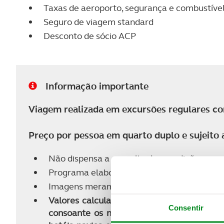
Taxas de aeroporto, segurança e combustível 
Seguro de viagem standard
Desconto de sócio ACP
Informação importante
Viagem realizada em excursões regulares com
Preço por pessoa em quarto duplo e sujeito a
Não dispensa a consulta das condições gera
Programa elaborado em DEZ 25 com a orga
Imagens meramente ilustrativas dos países, 
Valores calculados nas tarifas dinâmicas m
Consentir
consoante os níveis de ocupação. Caso não