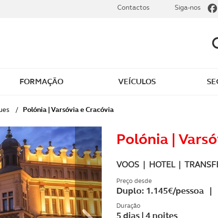
Contactos
Siga-nos
FORMAÇÃO
VEÍCULOS
SE
ues
/
Polónia | Varsóvia e Cracóvia
Polónia | Varsó
VOOS | HOTEL | TRANSFE
Preço desde
Duplo: 1.145€/pessoa | 
Duração
5 dias | 4 noites