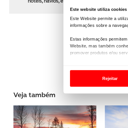
hotéis, navios, etc.), será apresentado o m
Este website utiliza cookies
Este Website permite a utili
informações sobre a navegaç
Estas informações permitem 
Website, mas também conhec
promover produtos e/ou serv
Em alguns casos, a utilizaç
tempo as suas preferências 
Rejeitar
Usamos cookies para melhorar
Veja também
funcionalidades de redes so
Adicionalmente partilhamos i
e organizações na UE e em p
O ACP garantirá que as tran