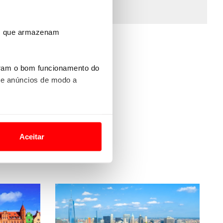
rva
ros que armazenam
uram o bom funcionamento do
 e anúncios de modo a
o nesses termos e a todo o
site.
s
Aceitar
 para lhe proporcionar
site.
e e de análise, com parceiros
apenas com o seu