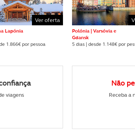
e afigure estritamente necessário no contexto dos serviços a pr
Ver oferta
V
certo tipo de Cookies e tecnologias similares pode ter impacto
serviços disponibilizados.
na Lapónia
Polónia | Varsóvia e
Gdansk
s do site.
sde 1.866€ por pessoa
5 dias | desde 1.148€ por pe
confiança
Não pe
de viagens
Receba a n