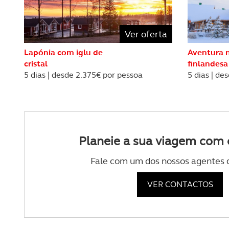
consentimento e quando tal s
Ver oferta
Realçamos que o bloqueio de 
navegação no Website e nos 
Lapónia com iglu de
Aventura 
cristal
finlandesa
Consulte a política de cookie
5 dias | desde 2.375€ por pessoa
5 dias | de
Planeie a sua viagem com 
Fale com um dos nossos agentes 
VER CONTACTOS