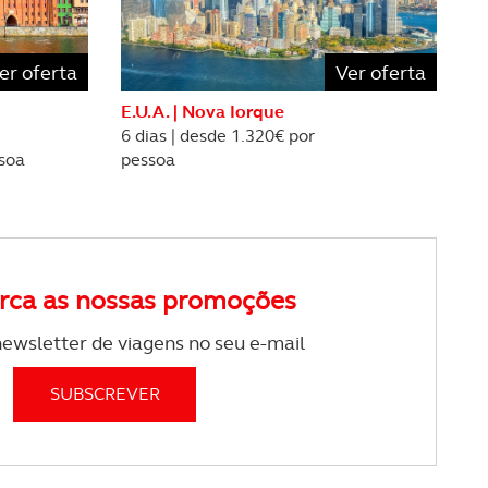
estar.
er oferta
Ver oferta
 na sua experiência de
E.U.A. | Nova Iorque
6 dias | desde 1.320€ por
ssoa
pessoa
rca as nossas promoções
ewsletter de viagens no seu e-mail