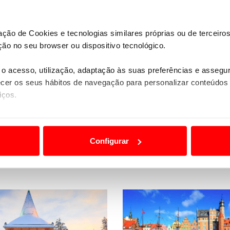
elhor preço disponível no momento da consulta e/ou rese
zação de Cookies e tecnologias similares próprias ou de tercei
Quer saber mais detalhes sobre esta viagem?
ão no seu browser ou dispositivo tecnológico.
o acesso, utilização, adaptação às suas preferências e asseg
PEDIDO DE INFORMAÇÕES
er os seus hábitos de navegação para personalizar conteúdos
iços.
ão destas tecnologias dependem do seu consentimento, definind
Não encontrou o seu destino nas nossas ofertas online?
e limitando o acesso a informações durante a navegação no Web
Temos mais viagens e experiências à sua espera.
Contacte-no
Configurar
 a sua experiência digital, personalizar conteúdos e anúncios,
ciais, bem como para analisar dados de navegação no nosso web
nformação, relativa à sua utilização do nosso site de publicidad
aíses terceiros.
sferências internacionais de dados pessoais serão realizadas 