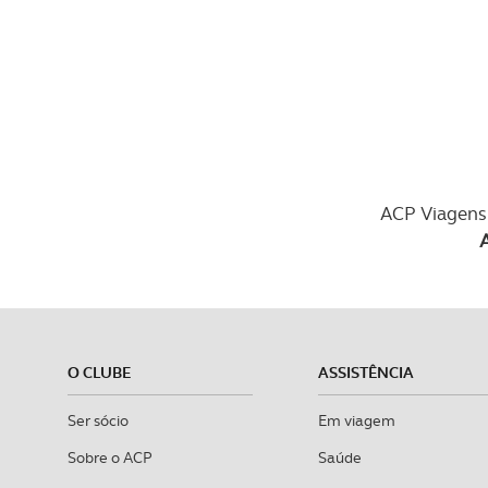
ACP Viagens 
O CLUBE
ASSISTÊNCIA
Ser sócio
Em viagem
Sobre o ACP
Saúde