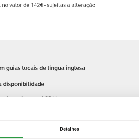
no valor de 142€ - sujeitas a alteração
 guias locais de língua inglesa
 disponibilidade
is disponíveis no ACP Viagens
nização do operador turístico com o RNAVT 6280
hotéis, navios ou locais a visitar e não vinculativas ao
ais baixas, disponíveis à data da elaboração do progra
Detalhes
 exista disponibilidade nas tarifas inicialmente con