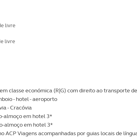
e livre
e livre
em classe económica (R|G) com direito ao transporte d
boio - hotel - aeroporto
ia - Cracóvia
o-almoço em hotel 3*
no-almoço em hotel 3*
l no ACP Viagens acompanhadas por guias locais de língu