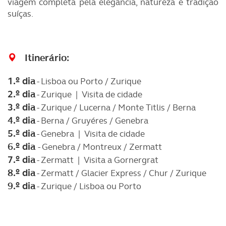
viagem completa pela elegância, natureza e tradição
suíças.
Itinerário:
1.º dia
- Lisboa ou Porto / Zurique
2.º dia
- Zurique | Visita de cidade
3.º dia
- Zurique / Lucerna / Monte Titlis / Berna
4.º dia
- Berna / Gruyéres / Genebra
5.º dia
- Genebra | Visita de cidade
6.º dia
- Genebra / Montreux / Zermatt
7.º dia
- Zermatt | Visita a Gornergrat
8.º dia
- Zermatt / Glacier Express / Chur / Zurique
9.º dia
- Zurique / Lisboa ou Porto