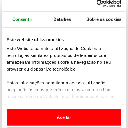
PEDIDO DE INFORMAÇÕES
Consentir
Detalhes
Sobre os cookies
Não encontrou o seu destino nas nossas ofertas online?
Temos mais viagens e experiências à sua espera.
Contacte-
Este website utiliza cookies
nos
Este Website permite a utilização de Cookies e
tecnologias similares próprias ou de terceiros que
Veja também
armazenam informações sobre a navegação no seu
browser ou dispositivo tecnológico.
Estas informações permitem o acesso, utilização,
adaptação às suas preferências e asseguram o bom
funcionamento do Website, mas também conhecer os
seus hábitos de navegação para personalizar conteúdos
e anúncios de modo a promover produtos e/ou serviços.
Aceitar
Em alguns casos, a utilização destas tecnologias