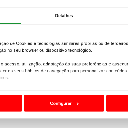
Detalhes
zação de Cookies e tecnologias similares próprias ou de tercei
ão no seu browser ou dispositivo tecnológico.
o acesso, utilização, adaptação às suas preferências e asseg
er os seus hábitos de navegação para personalizar conteúdos
iços.
ão destas tecnologias dependem do seu consentimento, definind
e limitando o acesso a informações durante a navegação no Web
Configurar
 a sua experiência digital, personalizar conteúdos e anúncios,
ciais, bem como para analisar dados de navegação no nosso web