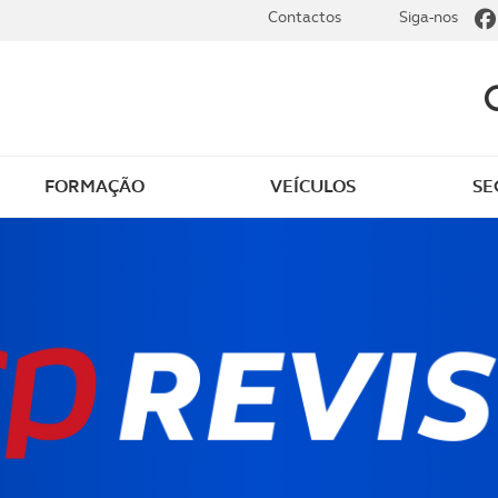
Contactos
Siga-nos
FORMAÇÃO
VEÍCULOS
SE
gens e descontos ACP
Vantagens únicas - Ban
BiG
e registar e utilizar
PPR ACP - o seu Plano
contos
Poupança Reforma
ntos em destaque
Seja um parceiro ACP
tar todos os
Loja ACP
ntos