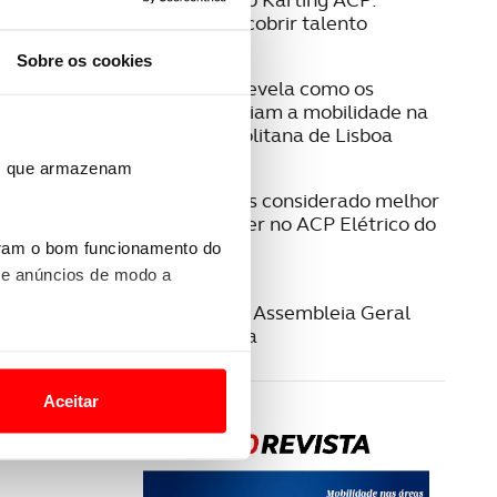
Formar e descobrir talento
Sobre os cookies
08 JULHO 2026
Estudo ACP revela como os
cidadãos avaliam a mobilidade na
Área Metropolitana de Lisboa
ros que armazenam
23 JUNHO 2026
Jeep Compass considerado melhor
SUV/Crossover no ACP Elétrico do
Ano 2026
uram o bom funcionamento do
 e anúncios de modo a
22 JUNHO 2026
Convocatória Assembleia Geral
Extraordinária
o nesses termos e a todo o
site.
Aceitar
 para lhe proporcionar
site.