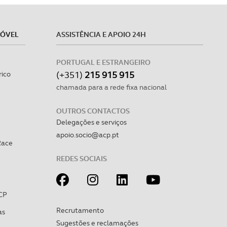
MÓVEL
ASSISTÊNCIA E APOIO 24H
PORTUGAL E ESTRANGEIRO
(+351)
215 915 915
rico
chamada para a rede fixa nacional
OUTROS CONTACTOS
Delegações e serviços
apoio.socio@acp.pt
Race
REDES SOCIAIS
CP
Recrutamento
as
Sugestões e reclamações