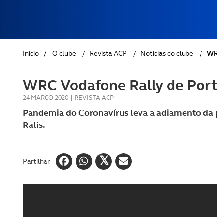
ABC d
REVISTA ACP
PETS
SOBRE O ACP SEGUROS
CLÁSSICOS
Início
/
O clube
/
Revista ACP
/
Notícias do clube
/
WRC
GOLFE
WRC Vodafone Rally de Port
AUTOCARAVANISMO
24 MARÇO 2020
|
REVISTA ACP
Pandemia do Coronavírus leva a adiamento da
Ralis.
Partilhar