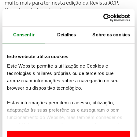
muito mais para ler nesta edição da Revista ACP.
Descubra ainda outros temas:
Preparar o Natal mais atípico das nossas vidas |
Saúde
Consentir
Detalhes
Sobre os cookies
Sem certezas sobre como vai ser este Natal, as
famílias começam a fazer planos para os encontros
Este website utiliza cookies
festivos. Saiba os cuidados a ter para evitar
contágios dentro de casa.
Este Website permite a utilização de Cookies e
tecnologias similares próprias ou de terceiros que
Carro todos os dias| Mobilidade
armazenam informações sobre a navegação no seu
browser ou dispositivo tecnológico.
Barómetro ACP revela maioria que não abre mão do
automóvel nas deslocações para o trabalho e para a
Estas informações permitem o acesso, utilização,
escola.
adaptação às suas preferências e asseguram o bom
O primeiro carro de Maria João Lopo de Carvalho |
funcionamento do Website, mas também conhecer os
Entrevista
seus hábitos de navegação para personalizar conteúdos
e anúncios de modo a promover produtos e/ou serviços.