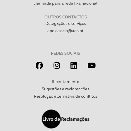
chamada para a rede fixa nacional
necessário no contexto dos serviços a prestar.
OUTROS CONTACTOS
Realçamos que o bloqueio de certo tipo de Cookies e
Delegações e serviços
tecnologias similares pode ter impacto na sua
apoio.socio@acp.pt
experiência de navegação no Website e nos serviços
disponibilizados.
REDES SOCIAIS
Consulte a política de cookies do site.
Recrutamento
Sugestões e reclamações
Resolução alternativa de conflitos