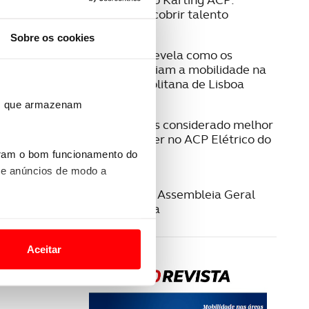
Formar e descobrir talento
Sobre os cookies
08 JULHO 2026
Estudo ACP revela como os
cidadãos avaliam a mobilidade na
Área Metropolitana de Lisboa
ros que armazenam
23 JUNHO 2026
Jeep Compass considerado melhor
SUV/Crossover no ACP Elétrico do
Ano 2026
uram o bom funcionamento do
 e anúncios de modo a
22 JUNHO 2026
Convocatória Assembleia Geral
Extraordinária
o nesses termos e a todo o
site.
Aceitar
 para lhe proporcionar
site.