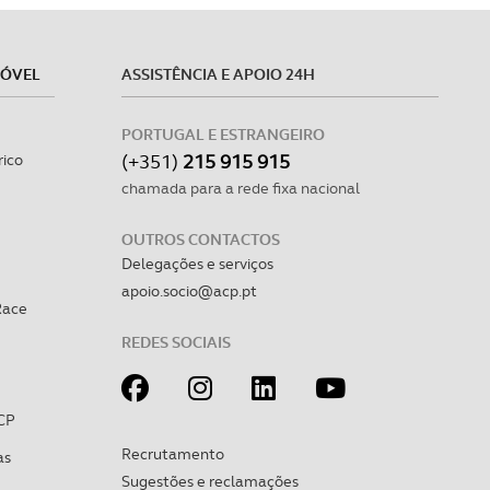
MÓVEL
ASSISTÊNCIA E APOIO 24H
PORTUGAL E ESTRANGEIRO
(+351)
215 915 915
rico
chamada para a rede fixa nacional
OUTROS CONTACTOS
Delegações e serviços
apoio.socio@acp.pt
Race
REDES SOCIAIS
CP
Recrutamento
as
Sugestões e reclamações