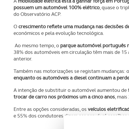
A
mobilidade elétrica está a ganhar força em Portu
possuem um automóvel 100% elétrico
, quase o tr
do Observatório ACP.
O
crescimento reflete uma mudança nas decisões 
económicos e pela evolução tecnológica.
Ao mesmo tempo, o
parque automóvel português m
38% dos automóveis em circulação têm mais de 15 
anterior.
Também nas motorizações se registam mudanças: 
enquanto os automóveis a diesel continuam a perd
A intenção de substituir o automóvel aumentou de f
trocar de carro nos próximos um a cinco anos
, mais
Entre as opções consideradas, os
veículos eletrific
e 55% dos condutores dizem ser provável escolher 