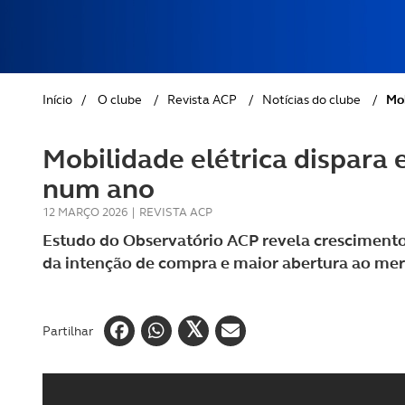
REVISTA ACP
PETS
SOBRE O ACP SEGUROS
CLÁSSICOS
Início
/
O clube
/
Revista ACP
/
Notícias do clube
/
Mob
GOLFE
Mobilidade elétrica dispara 
AUTOCARAVANISMO
num ano
12 MARÇO 2026
|
REVISTA ACP
Estudo do Observatório ACP revela crescimento 
da intenção de compra e maior abertura ao me
Partilhar