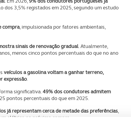
gal
. Em 2026,
9% dos condutores portugueses já
iplo dos 3,5% registados em 2025, segundo um estudo
de compra
, impulsionada por fatores ambientais,
ostra sinais de renovação gradual
. Atualmente,
anos, menos cinco pontos percentuais do que no ano
os
veículos a gasolina voltam a ganhar terreno,
er expressão
.
orma significativa.
49% dos condutores admitem
 25 pontos percentuais do que em 2025.
ados já representam cerca de metade das preferências
,
um elétrico na próxima compra.