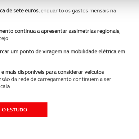
nformação, relativa à sua utilização do nosso site de publicidad
ca de sete euros
, enquanto os gastos mensais na
aíses terceiros.
sferências internacionais de dados pessoais serão realizadas 
mento continua a apresentar assimetrias regionais
,
e afigure estritamente necessário no contexto dos serviços a pr
ejo.
certo tipo de Cookies e tecnologias similares pode ter impacto
car um ponto de viragem na mobilidade elétrica em
serviços disponibilizados.
 mais disponíveis para considerar veículos
s do site.
ansão da rede de carregamento continuem a ser
cala.
 O ESTUDO