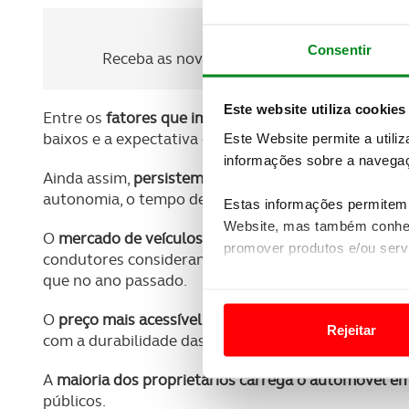
Newsletter Revista
Consentir
Receba as novidades do mundo automóvel e
Este website utiliza cookies
Entre os
fatores que impulsionam o interesse pelos 
baixos e a expectativa de evolução tecnológica.
Este Website permite a utili
informações sobre a navegaç
Ainda assim,
persistem alguns obstáculos
, sobretud
autonomia, o tempo de carregamento e a falta de ofi
Estas informações permitem 
Website, mas também conhec
O
mercado de veículos elétricos usados começa ta
promover produtos e/ou serv
condutores consideram provável adquirir um elétri
que no ano passado.
Em alguns casos, a utilizaç
tempo as suas preferências 
O
preço mais acessível surge como principal fator d
Rejeitar
com a durabilidade das baterias e o valor de revend
Usamos cookies para melhorar
A
maioria dos proprietários carrega o automóvel e
funcionalidades de redes so
públicos.