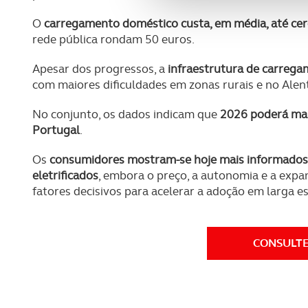
Adicionalmente partilhamos i
O
carregamento doméstico custa, em média, até cer
e organizações na UE e em p
rede pública rondam 50 euros.
O ACP garantirá que as tran
Apesar dos progressos, a
infraestrutura de carrega
consentimento e quando tal s
com maiores dificuldades em zonas rurais e no Alent
Realçamos que o bloqueio de 
No conjunto, os dados indicam que
2026 poderá mar
navegação no Website e nos 
Portugal
.
Os
consumidores mostram-se hoje mais informados e
Consulte a política de cookie
eletrificados
, embora o preço, a autonomia e a exp
fatores decisivos para acelerar a adoção em larga es
CONSULTE