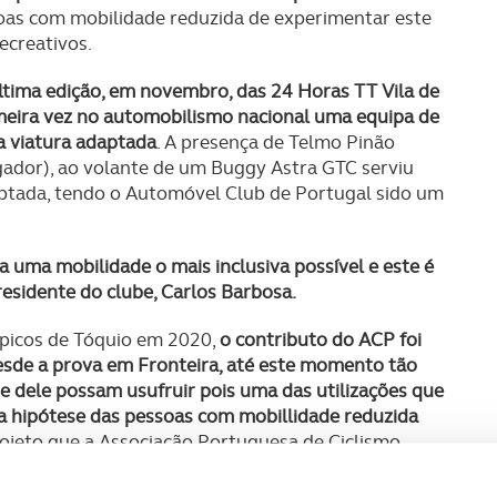
oas com mobilidade reduzida de experimentar este
ecreativos.
última edição, em novembro, das 24 Horas TT Vila de
imeira vez no automobilismo nacional uma equipa de
a viatura adaptada
. A presença de Telmo Pinão
gador), ao volante de um Buggy Astra GTC serviu
aptada, tendo o Automóvel Club de Portugal sido um
a uma mobilidade o mais inclusiva possível e este é
residente do clube, Carlos Barbosa.
mpicos de Tóquio em 2020,
o contributo do ACP foi
desde a prova em Fronteira, até este momento tão
e dele possam usufruir pois uma das utilizações que
a hipótese das pessoas com mobillidade reduzida
projeto que a Associação Portuguesa de Ciclismo