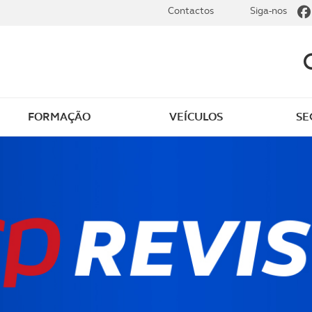
Contactos
Siga-nos
FORMAÇÃO
VEÍCULOS
SE
dade
Clássicos
mentos
Notícias do clube
s
Golfe
sts
Revista ACP Edição
impressa
rto