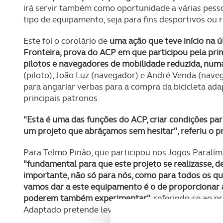
irá servir também como oportunidade a várias pess
tipo de equipamento, seja para fins desportivos ou r
Este foi o corolário de
uma ação que teve início na 
Fronteira, prova do ACP em que participou pela pr
pilotos e navegadores de mobilidade reduzida, num
(piloto), João Luz (navegador) e André Venda (nave
para angariar verbas para a compra da bicicleta ad
principais patronos.
"Esta é uma das funções do ACP, criar condições par
um projeto que abráçamos sem hesitar", referiu o p
Para Telmo Pinão, que participou nos Jogos Paralí
"fundamental para que este projeto se realizasse, 
importante, não só para nós, como para todos os qu
vamos dar a este equipamento é o de proporcionar 
poderem também experimentar"
, referindo-se ao 
Adaptado pretende levar a cabo por todo o País.