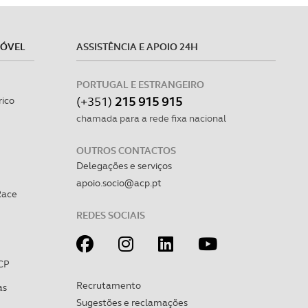
MÓVEL
ASSISTÊNCIA E APOIO 24H
PORTUGAL E ESTRANGEIRO
(+351)
215 915 915
rico
chamada para a rede fixa nacional
OUTROS CONTACTOS
Delegações e serviços
apoio.socio@acp.pt
Race
REDES SOCIAIS
CP
Recrutamento
as
Sugestões e reclamações