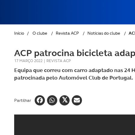
REVISTA ACP
PETS
SOBRE O ACP SEGUROS
CLÁSSICOS
Início
/
O clube
/
Revista ACP
/
Notícias do clube
/
ACP
GOLFE
ACP patrocina bicicleta ada
AUTOCARAVANISMO
17 MARÇO 2022
|
REVISTA ACP
Equipa que correu com carro adaptado nas 24 Ho
patrocinada pelo Automóvel Club de Portugal.
Partilhar