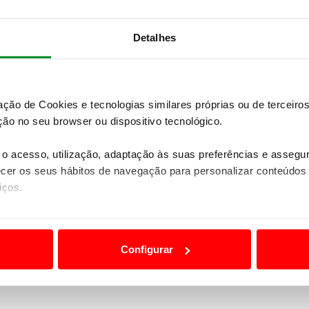
Detalhes
zação de Cookies e tecnologias similares próprias ou de tercei
ão no seu browser ou dispositivo tecnológico.
o acesso, utilização, adaptação às suas preferências e asseg
er os seus hábitos de navegação para personalizar conteúdos
iços.
ão destas tecnologias dependem do seu consentimento, definind
e limitando o acesso a informações durante a navegação no Web
Configurar
 a sua experiência digital, personalizar conteúdos e anúncios,
ciais, bem como para analisar dados de navegação no nosso web