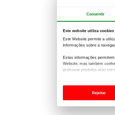
Consentir
Este website utiliza cookies
Este Website permite a utili
informações sobre a navegaç
Estas informações permitem 
Website, mas também conhec
promover produtos e/ou serv
Em alguns casos, a utilizaç
tempo as suas preferências 
Rejeitar
Usamos cookies para melhorar
funcionalidades de redes so