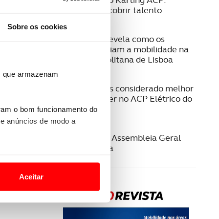
Formar e descobrir talento
Sobre os cookies
08 JULHO 2026
Estudo ACP revela como os
cidadãos avaliam a mobilidade na
Área Metropolitana de Lisboa
ros que armazenam
23 JUNHO 2026
Jeep Compass considerado melhor
SUV/Crossover no ACP Elétrico do
Ano 2026
uram o bom funcionamento do
 e anúncios de modo a
22 JUNHO 2026
Convocatória Assembleia Geral
Extraordinária
o nesses termos e a todo o
site.
Aceitar
 para lhe proporcionar
site.