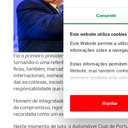
Consentir
Este website utiliza cookies
Este Website permite a utili
informações sobre a navegaç
Foi o primeiro presidente do ACP a colocar a políti
tornando-o uma referência de idoneidade institucio
Estas informações permitem 
ficou, também, marcado por momentos de grande re
Website, mas também conhec
internacionais, nomeadamente o Rally de Portugal, 
promover produtos e/ou serv
das ex-colónias, iniciativas que revelaram o espírito
responsabilidade que sempre o distinguiram.
Em alguns casos, a utilizaç
tempo as suas preferências 
Homem de integridade exemplar, de visão e de serv
Rejeitar
de compromisso, rigor e elevação cívica. A sua pass
Usamos cookies para melhorar
recordada como um exemplo de liderança e de dedi
funcionalidades de redes so
Neste momento de luto, o Automóvel Club de Portug