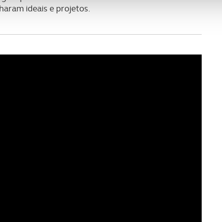
haram ideais e projetos.
nformação, relativa à sua utilização do nosso site de publicidad
aíses terceiros.
sferências internacionais de dados pessoais serão realizadas 
e afigure estritamente necessário no contexto dos serviços a pr
certo tipo de Cookies e tecnologias similares pode ter impacto
serviços disponibilizados.
s do site.