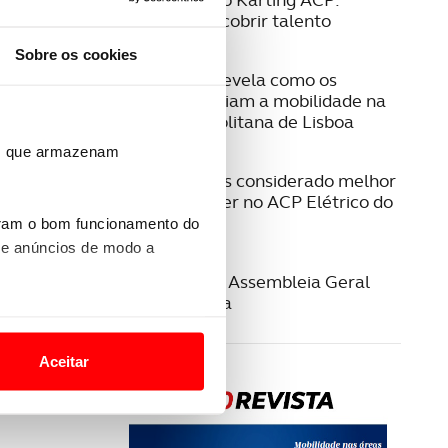
Formar e descobrir talento
Sobre os cookies
08 JULHO 2026
Estudo ACP revela como os
cidadãos avaliam a mobilidade na
Área Metropolitana de Lisboa
ros que armazenam
23 JUNHO 2026
Jeep Compass considerado melhor
SUV/Crossover no ACP Elétrico do
Ano 2026
uram o bom funcionamento do
 e anúncios de modo a
22 JUNHO 2026
Convocatória Assembleia Geral
Extraordinária
o nesses termos e a todo o
site.
Aceitar
 para lhe proporcionar
site.