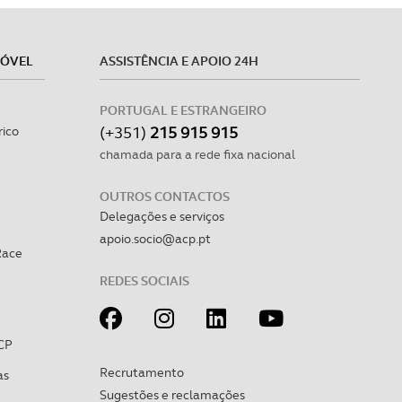
MÓVEL
ASSISTÊNCIA E APOIO 24H
PORTUGAL E ESTRANGEIRO
(+351)
215 915 915
rico
chamada para a rede fixa nacional
OUTROS CONTACTOS
Delegações e serviços
apoio.socio@acp.pt
Race
REDES SOCIAIS
CP
Recrutamento
as
Sugestões e reclamações