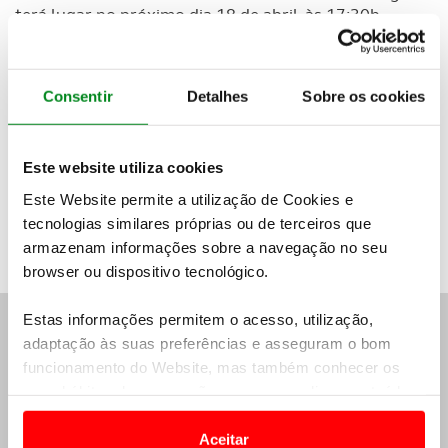
terá lugar no próximo dia 18 de abril, às 17:30h.
O registo dos sócios para a Assembleia Geral
poderá ser feito a partir das 14h30 do dia 18, na
Consentir
Detalhes
Sobre os cookies
sede do Automóvel Club de Portugal, Rua Rosa
Araújo, nº 24, em Lisboa.
Este website utiliza cookies
Consulte a Ordem de Trabalhos
Este Website permite a utilização de Cookies e
tecnologias similares próprias ou de terceiros que
armazenam informações sobre a navegação no seu
browser ou dispositivo tecnológico.
Estas informações permitem o acesso, utilização,
ASSISTÊNCIA E APOIO 24H
adaptação às suas preferências e asseguram o bom
funcionamento do Website, mas também conhecer os
PORTUGAL E ESTRANGEIRO
seus hábitos de navegação para personalizar conteúdos
(+351)
215 915 915
e anúncios de modo a promover produtos e/ou serviços.
chamada para a rede fixa nacional
Aceitar