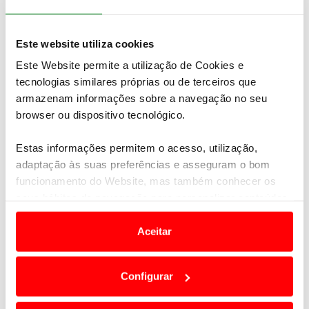
Este website utiliza cookies
Este Website permite a utilização de Cookies e
tecnologias similares próprias ou de terceiros que
armazenam informações sobre a navegação no seu
browser ou dispositivo tecnológico.
Estas informações permitem o acesso, utilização,
adaptação às suas preferências e asseguram o bom
funcionamento do Website, mas também conhecer os
seus hábitos de navegação para personalizar conteúdos
e anúncios de modo a promover produtos e/ou serviços.
Aceitar
Em alguns casos, a utilização destas tecnologias
dependem do seu consentimento, definindo nesses
Configurar
termos e a todo o tempo as suas preferências e limitando
o acesso a informações durante a navegação no