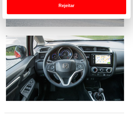
Website.
Rejeitar
Usamos cookies para melhorar a sua experiência digital,
personalizar conteúdos e anúncios, para lhe proporcionar
funcionalidades de redes sociais, bem como para
analisar dados de navegação no nosso website.
Adicionalmente partilhamos informação, relativa à sua
utilização do nosso site de publicidade e de análise, com
parceiros e organizações na UE e em países terceiros.
O ACP garantirá que as transferências internacionais de
dados pessoais serão realizadas apenas com o seu
consentimento e quando tal se afigure estritamente
necessário no contexto dos serviços a prestar.
Realçamos que o bloqueio de certo tipo de Cookies e
tecnologias similares pode ter impacto na sua
experiência de navegação no Website e nos serviços