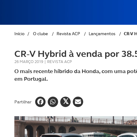
REVISTA ACP
PETS
SOBRE O ACP SEGUROS
CLÁSSICOS
Início
/
O clube
/
Revista ACP
/
Lançamentos
/
CR-V H
GOLFE
CR-V Hybrid à venda por 38.
AUTOCARAVANISMO
26 MARÇO 2019
|
REVISTA ACP
O mais recente híbrido da Honda, com uma potê
em Portugal.
Partilhar