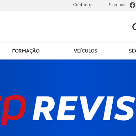
Contactos
Siga-nos
FORMAÇÃO
VEÍCULOS
SE
dade
Clássicos
mentos
Notícias do clube
s
Golfe
sts
Revista ACP Edição
impressa
rto