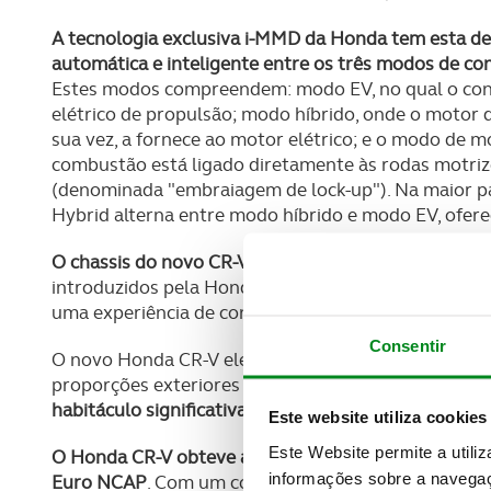
A tecnologia exclusiva i-MMD da Honda tem esta d
automática e inteligente entre os três modos de co
Estes modos compreendem: modo EV, no qual o conju
elétrico de propulsão; modo híbrido, onde o motor 
sua vez, a fornece ao motor elétrico; e o modo de
combustão está ligado diretamente às rodas motri
(denominada "embraiagem de lock-up"). Na maior pa
Hybrid alterna entre modo híbrido e modo EV, ofere
O chassis do novo CR-V tem por base os mais recen
introduzidos pela Honda e é o mais sofisticado de 
uma experiência de condução envolvente e um conf
Consentir
O novo Honda CR-V eleva a fasquia em termos de qual
proporções exteriores ligeiramente maiores que as 
habitáculo significativamente mais espaçoso
.
Este website utiliza cookies
Este Website permite a utili
O Honda CR-V obteve a classificação máxima de cinc
informações sobre a navegaç
Euro NCAP
. Com um conceito de "Segurança em Toda