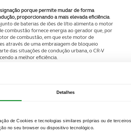
esignação porque permite mudar de forma
ndução, proporcionando a mais elevada eficiência
.
nto de baterias de iões de lítio alimenta o motor
de combustão fornece energia ao gerador que, por
 motor de combustão, em que este motor de
zes através de uma embraiagem de bloqueio
rte das situações de condução urbana, o CR-V
cendo a melhor eficiência.
tes desenvolvimentos
em termos de chassis
sempre num CR-V e assegura um requinte excecional,
orto exemplar.
Detalhes
idade interior, sofisticação e versatilidade, com
do seu antecessor, o que permite obter
um
zação de Cookies e tecnologias similares próprias ou de tercei
o estrelas nos mais recentes testes de segurança
ão no seu browser ou dispositivo tecnológico.
s as Direções", esta plataforma incorpora a mais