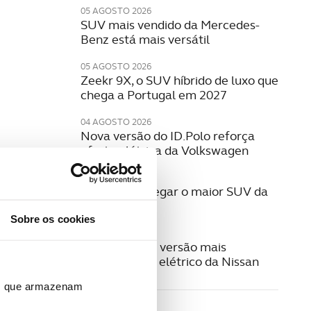
05 AGOSTO 2026
SUV mais vendido da Mercedes-
Benz está mais versátil
05 AGOSTO 2026
Zeekr 9X, o SUV híbrido de luxo que
chega a Portugal em 2027
04 AGOSTO 2026
Nova versão do ID.Polo reforça
oferta elétrica da Volkswagen
29 JULHO 2026
Q9. Está a chegar o maior SUV da
Audi
Sobre os cookies
29 JULHO 2026
Leaf Nismo, a versão mais
desportiva do elétrico da Nissan
ros que armazenam