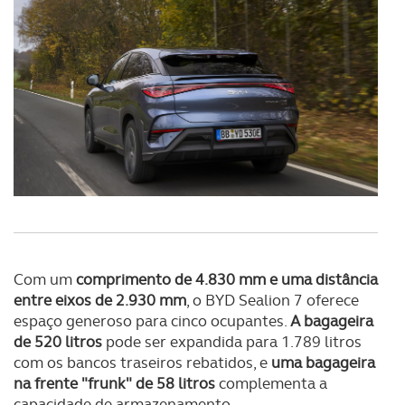
Realçamos que o bloqueio de certo tipo de Cookies e
tecnologias similares pode ter impacto na sua
experiência de navegação no Website e nos serviços
disponibilizados.
Consulte a política de cookies do site.
Com um
comprimento de 4.830 mm e uma distância
entre eixos de 2.930 mm
, o BYD Sealion 7 oferece
espaço generoso para cinco ocupantes.
A bagageira
de 520 litros
pode ser expandida para 1.789 litros
com os bancos traseiros rebatidos, e
uma bagageira
na frente "frunk" de 58 litros
complementa a
capacidade de armazenamento.