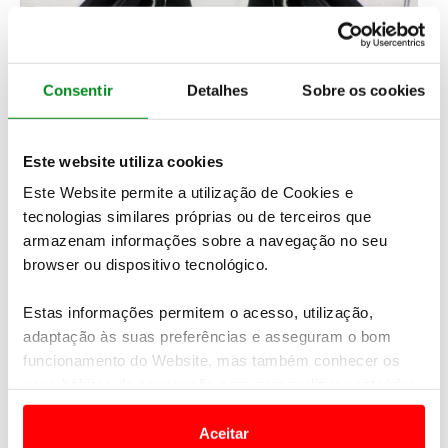
Consentir
Detalhes
Sobre os cookies
Este website utiliza cookies
Este Website permite a utilização de Cookies e
tecnologias similares próprias ou de terceiros que
armazenam informações sobre a navegação no seu
Equipado com motores elétricos de alta tecnologia,
browser ou dispositivo tecnológico.
o Sealion 7 está disponível em duas versões.
A
versão Comfort, com tração traseira, oferece 230
Estas informações permitem o acesso, utilização,
kW e acelera de 0 a 100 km/h em 6,7 segundos
. Já a
adaptação às suas preferências e asseguram o bom
versão
Excellence AWD, com tração integral,
funcionamento do Website, mas também conhecer os
combina motores dianteiro e traseiro para uma
seus hábitos de navegação para personalizar conteúdos
potência total de 390 kW, atingindo os 100 km/h
e anúncios de modo a promover produtos e/ou serviços.
em apenas 4,5 segundos.
Ambas as versões têm
uma velocidade máxima de 215 km/h.
Aceitar