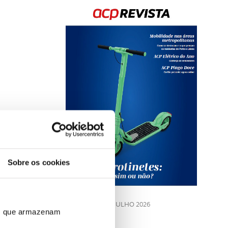
Rev
202
Sobre os cookies
LE
JULHO 2026
ros que armazenam