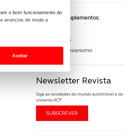
uram o bom funcionamento do
Consulte os suplementos:
 e anúncios de modo a
ACP Golfe
ACP Clássicos
o nesses termos e a todo o
ACP Autocaravanismo
site.
Aceitar
 para lhe proporcionar
site.
Newsletter Revista
e e de análise, com parceiros
Siga as novidades do mundo automóvel e do
universo ACP.
apenas com o seu
estar.
 na sua experiência de