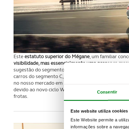
Este
estatuto superior do Mégane
, um familiar con
visibilidade, mas essencialmente uma presença mar
sugestão do segmento D. Se em Portugal a carroçar
carros do segmento C, o que levou a filial portugu
no nosso mercado em 2016, fá-lo agora a pensar n
devido ao novo ciclo WLTP, embora Mégane Grand C
Consentir
frotas.
Este website utiliza cookies
Este Website permite a utili
informações sobre a navegaç