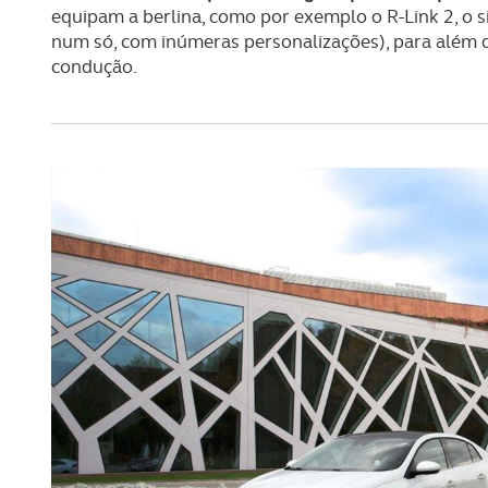
navegação no Website e nos 
equipam a berlina, como por exemplo o R-Link 2, o si
num só, com inúmeras personalizações), para além d
Consulte a política de cookie
condução.