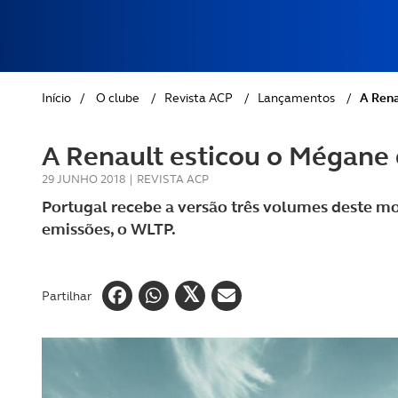
REVISTA ACP
PETS
SOBRE O ACP SEGUROS
CLÁSSICOS
Início
/
O clube
/
Revista ACP
/
Lançamentos
/
A Rena
GOLFE
A Renault esticou o Mégane
AUTOCARAVANISMO
29 JUNHO 2018
|
REVISTA ACP
Portugal recebe a versão três volumes deste mo
emissões, o WLTP.
Partilhar