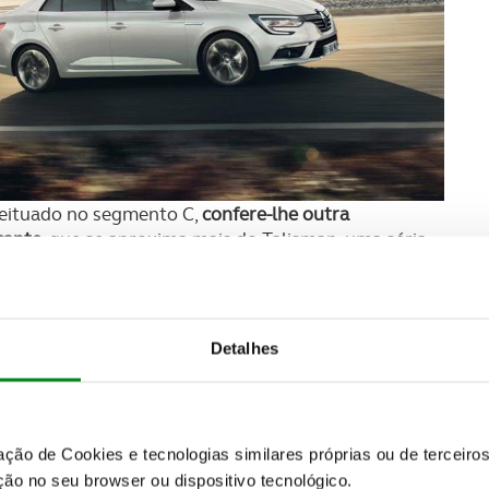
ceituado no segmento C,
confere-lhe outra
cante
, que se aproxima mais do Talisman, uma séria
ia de 3 volumes nunca teve grande sucesso entre os
esa da marca a não introduzir o Mégane Grand Coupé
as mudanças que possam existir no segmento D,
oupé não seja especialmente vocacionado para
Detalhes
zação de Cookies e tecnologias similares próprias ou de tercei
ão no seu browser ou dispositivo tecnológico.