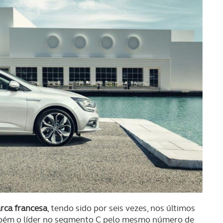
rca francesa
, tendo sido por seis vezes, nos últimos
mbém o líder no segmento C pelo mesmo número de