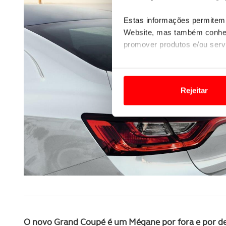
Estas informações permitem 
Website, mas também conhec
promover produtos e/ou serv
Em alguns casos, a utilizaç
tempo as suas preferências 
Rejeitar
Usamos cookies para melhorar
funcionalidades de redes so
Adicionalmente partilhamos i
e organizações na UE e em p
O ACP garantirá que as tran
consentimento e quando tal s
Realçamos que o bloqueio de 
O novo Grand Coupé é um Mégane por fora e por d