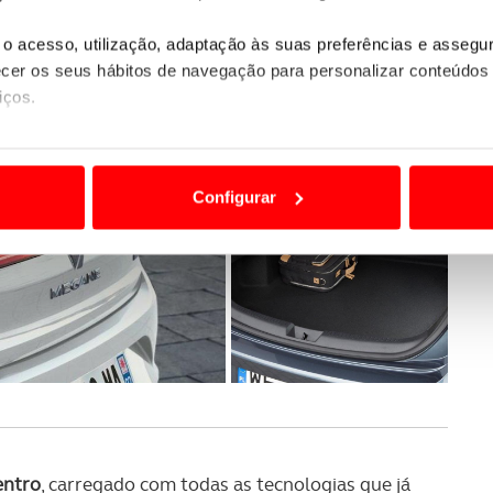
o acesso, utilização, adaptação às suas preferências e asseg
er os seus hábitos de navegação para personalizar conteúdos
iços.
ão destas tecnologias dependem do seu consentimento, definind
e limitando o acesso a informações durante a navegação no Web
Configurar
 a sua experiência digital, personalizar conteúdos e anúncios,
ciais, bem como para analisar dados de navegação no nosso web
nformação, relativa à sua utilização do nosso site de publicidad
aíses terceiros.
sferências internacionais de dados pessoais serão realizadas 
e afigure estritamente necessário no contexto dos serviços a pr
certo tipo de Cookies e tecnologias similares pode ter impacto
entro
, carregado com todas as tecnologias que já