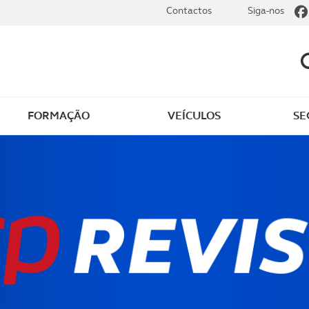
Contactos
Siga-nos
FORMAÇÃO
VEÍCULOS
SE
dade elétrica
O que saber sobre carr
zir em segurança
O que saber sobre mot
os seus
cimentos