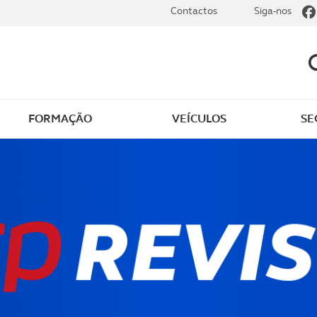
Contactos
Siga-nos
FORMAÇÃO
VEÍCULOS
SE
clube trata de tudo
Alterações no cálculo d
de viaturas importadas
ento Único
IVA nos automóveis
óvel
o Único de Circulação
Serviço de importação 
veículos
o sobre veículos
Transformação de veícu