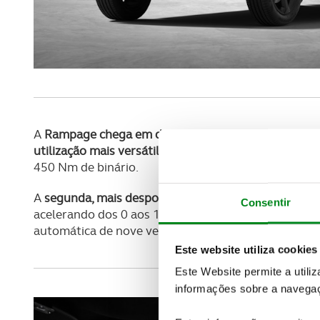
A
Rampage chega em duas versões distintas
: a Rebe
utilização mais versátil e fora de estrada
, equipada 
450 Nm de binário.
A
segunda, mais desportiva, utiliza um motor 2.0 H
Consentir
acelerando dos 0 aos 100 km/h em 6,9s. Ambas as 
automática de nove velocidades.
Este website utiliza cookies
Este Website permite a utili
informações sobre a navegaç