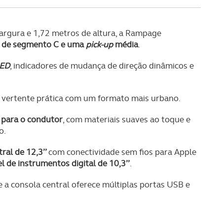
s do site.
rgura e 1,72 metros de altura, a Rampage
V de segmento C e uma
pick-up
média
.
LED
, indicadores de mudança de direção dinâmicos e
 a vertente prática com um formato mais urbano.
para o condutor
, com materiais suaves ao toque e
o.
tral de 12,3’’
com conectividade sem fios para Apple
l de instrumentos digital de 10,3’’
.
 a consola central oferece múltiplas portas USB e