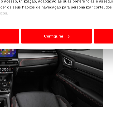
o acesso, utilização, adaptação às suas preferências e asseg
er os seus hábitos de navegação para personalizar conteúdos
iços.
ão destas tecnologias dependem do seu consentimento, definind
e limitando o acesso a informações durante a navegação no Web
Configurar
 a sua experiência digital, personalizar conteúdos e anúncios,
ciais, bem como para analisar dados de navegação no nosso web
nformação, relativa à sua utilização do nosso site de publicidad
aíses terceiros.
sferências internacionais de dados pessoais serão realizadas 
e afigure estritamente necessário no contexto dos serviços a pr
certo tipo de Cookies e tecnologias similares pode ter impacto
serviços disponibilizados.