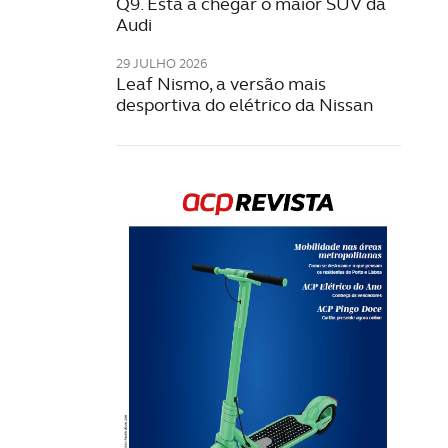
Q9. Está a chegar o maior SUV da
Audi
29 JULHO 2026
Leaf Nismo, a versão mais
desportiva do elétrico da Nissan
Rev
202