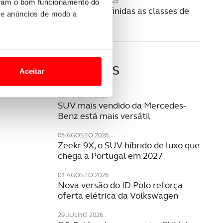
20 NOVEMBRO 2025
uram o bom funcionamento do
Como são definidas as classes de
 e anúncios de modo a
portagens?
o nesses termos e a todo o
Últimas
site.
Aceitar
 para lhe proporcionar
05 AGOSTO 2026
site.
SUV mais vendido da Mercedes-
Benz está mais versátil
e e de análise, com parceiros
05 AGOSTO 2026
Zeekr 9X, o SUV híbrido de luxo que
chega a Portugal em 2027
apenas com o seu
estar.
04 AGOSTO 2026
Nova versão do ID.Polo reforça
 na sua experiência de
oferta elétrica da Volkswagen
29 JULHO 2026