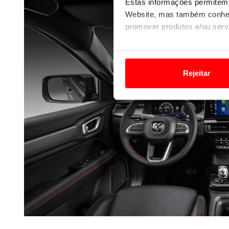
Estas informações permitem 
Website, mas também conhec
promover produtos e/ou serv
Em alguns casos, a utilizaç
tempo as suas preferências 
Rejeitar
Usamos cookies para melhorar
funcionalidades de redes so
Adicionalmente partilhamos i
e organizações na UE e em p
O ACP garantirá que as tran
consentimento e quando tal s
Realçamos que o bloqueio de 
navegação no Website e nos 