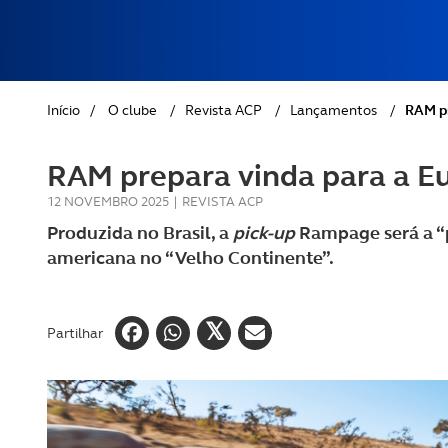
REVISTA ACP
PETS
SOBRE O ACP SEGUROS
CLÁSSICOS
Início
/
O clube
/
Revista ACP
/
Lançamentos
/
RAM pr
GOLFE
RAM prepara vinda para a E
AUTOCARAVANISMO
12 NOVEMBRO 2025
|
REVISTA ACP
Produzida no Brasil, a
pick-up
Rampage será a “p
americana no “Velho Continente”.
Partilhar