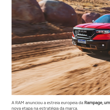
A RAM anunciou a estreia europeia da
Rampage, um
nova etapa na estratégia da marca.