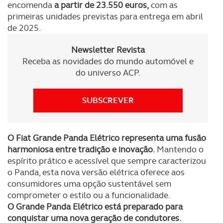
encomenda
a partir de 23.550 euros,
com as
parceiros e organizações na UE e em países terceiros.
primeiras unidades previstas para entrega em abril
de 2025.
O ACP garantirá que as transferências internacionais de
dados pessoais serão realizadas apenas com o seu
Newsletter Revista
consentimento e quando tal se afigure estritamente
Receba as novidades do mundo automóvel e
necessário no contexto dos serviços a prestar.
do universo ACP.
Realçamos que o bloqueio de certo tipo de Cookies e
SUBSCREVER
tecnologias similares pode ter impacto na sua
experiência de navegação no Website e nos serviços
disponibilizados.
O Fiat Grande Panda Elétrico representa uma fusão
harmoniosa entre tradição e inovação.
Mantendo o
Consulte a política de cookies do site.
espírito prático e acessível que sempre caracterizou
o Panda, esta nova versão elétrica oferece aos
consumidores uma opção sustentável sem
comprometer o estilo ou a funcionalidade.
O Grande Panda Elétrico está preparado para
conquistar uma nova geração de condutores.