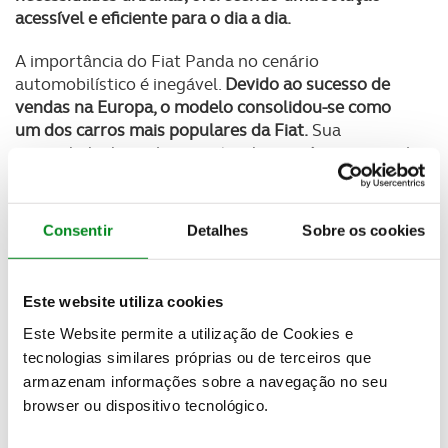
acessível e eficiente para o dia a dia.
A importância do Fiat Panda no cenário
automobilístico é inegável.
Devido ao sucesso de
vendas na Europa, o modelo consolidou-se como
um dos carros mais populares da Fiat.
Sua
capacidade de evoluir mantendo a essência original
demonstra a habilidade da marca em inovar sem
perder a identidade.
O Grande Panda Elétrico é a
continuidade dessa trajetória, alinhando-se às
Consentir
Detalhes
Sobre os cookies
tendências atuais de sustentabilidade e eficiência
energética.
Este website utiliza cookies
Pensado para a vida urbana, o Grande Panda
Elétrico destaca-se pela praticidade.
Com 3,99
Este Website permite a utilização de Cookies e
metros de comprimento, oferece espaço interno
tecnologias similares próprias ou de terceiros que
confortável para cinco ocupantes
e soluções
armazenam informações sobre a navegação no seu
inteligentes de armazenamento, incluindo um
browser ou dispositivo tecnológico.
porta-luvas superior com capacidade de 3 litros e