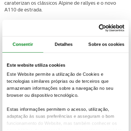
caraterizan os clássicos Alpine de rallyes e o novo
A110 de estrada.
Inspirada na conhecida Superveloce 800, esta moto
de linhas neo-retro equipa um motor de três
cilindros com 798 cc de cilindrada cc e 147 cv de
potência. Pesa 173 kg e é capaz de alcançar 240
Consentir
Detalhes
Sobre os cookies
km/h de velocidade máxima.
Este website utiliza cookies
Este Website permite a utilização de Cookies e
tecnologias similares próprias ou de terceiros que
armazenam informações sobre a navegação no seu
browser ou dispositivo tecnológico.
Estas informações permitem o acesso, utilização,
adaptação às suas preferências e asseguram o bom
funcionamento do Website, mas também conhecer os
seus hábitos de navegação para personalizar conteúdos