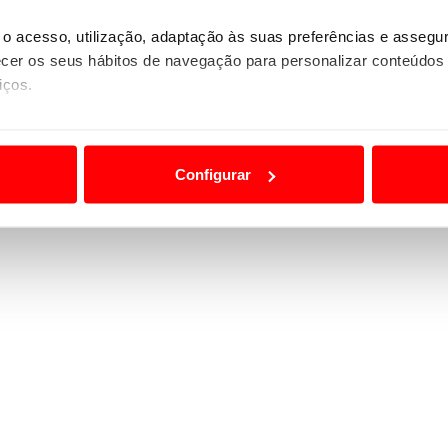
o acesso, utilização, adaptação às suas preferências e asseg
er os seus hábitos de navegação para personalizar conteúdos
iços.
ão destas tecnologias dependem do seu consentimento, definind
e limitando o acesso a informações durante a navegação no Web
Configurar
 a sua experiência digital, personalizar conteúdos e anúncios,
ciais, bem como para analisar dados de navegação no nosso web
nformação, relativa à sua utilização do nosso site de publicidad
aíses terceiros.
sferências internacionais de dados pessoais serão realizadas 
e afigure estritamente necessário no contexto dos serviços a pr
certo tipo de Cookies e tecnologias similares pode ter impacto
serviços disponibilizados.