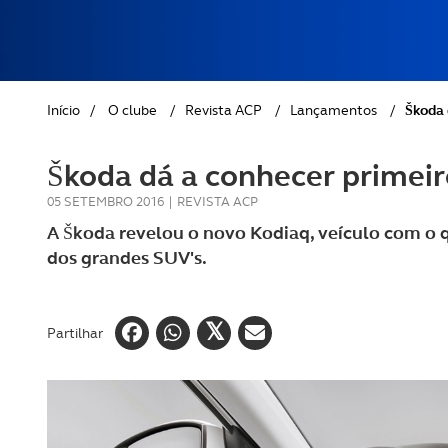
REVISTA ACP
PETS
SOBRE O ACP SEGUROS
CLÁSSICOS
Início
/
O clube
/
Revista ACP
/
Lançamentos
/
Škoda 
GOLFE
Škoda dá a conhecer primei
AUTOCARAVANISMO
05 SETEMBRO 2016
|
REVISTA ACP
A Škoda revelou o novo Kodiaq, veículo com o 
dos grandes SUV's.
Partilhar