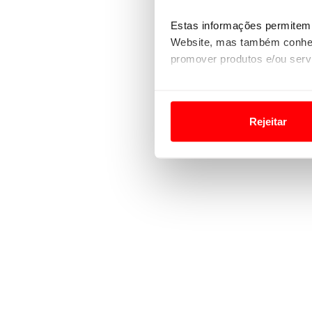
Estas informações permitem 
Website, mas também conhec
promover produtos e/ou serv
Em alguns casos, a utilizaç
tempo as suas preferências 
Rejeitar
Usamos cookies para melhorar
funcionalidades de redes so
Adicionalmente partilhamos i
e organizações na UE e em p
O ACP garantirá que as tran
consentimento e quando tal s
Realçamos que o bloqueio de 
navegação no Website e nos 