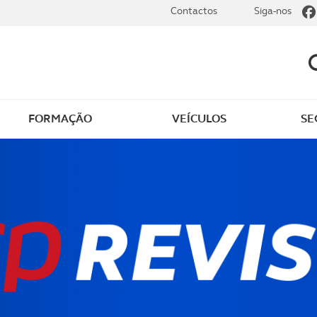
Contactos
Siga-nos
FORMAÇÃO
VEÍCULOS
SE
dade
Clássicos
mentos
Notícias do clube
s
Golfe
sts
Revista ACP Edição
impressa
rto