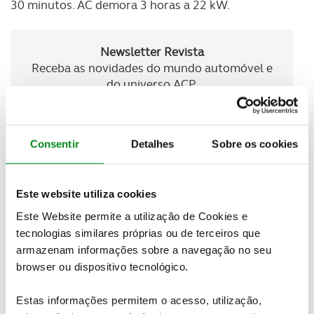
30 minutos. AC demora 3 horas a 22 kW.
Newsletter Revista
Receba as novidades do mundo automóvel e
do universo ACP.
SUBSCREVER
Consentir
Detalhes
Sobre os cookies
Famosa pelos seus pequenos citadinos, a Smart
lançou o seu maior modelo até agora: o Smart #1.
Este website utiliza cookies
Este crossover elétrico compacto oferece um estilo
Este Website permite a utilização de Cookies e
funky, bem como um interior de alta tecnologia e
tecnologias similares próprias ou de terceiros que
uma gama elétrica impressionante.
armazenam informações sobre a navegação no seu
browser ou dispositivo tecnológico.
Estas informações permitem o acesso, utilização,