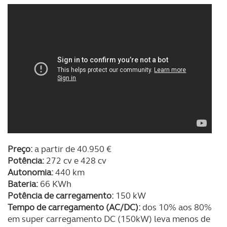
Preço:
a partir de 40.950 €
Potência:
272 cv e 428 cv
Autonomia:
440 km
Bateria:
66 KWh
Potência de carregamento:
150 kW
Tempo de carregamento (AC/DC):
dos 10% aos 80%
em super carregamento DC (150kW) leva menos de