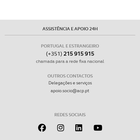
O ACP garantirá que as transferências internacionais de
dados pessoais serão realizadas apenas com o seu
consentimento e quando tal se afigure estritamente
ASSISTÊNCIA E APOIO 24H
necessário no contexto dos serviços a prestar.
PORTUGAL E ESTRANGEIRO
Realçamos que o bloqueio de certo tipo de Cookies e
(+351)
215 915 915
tecnologias similares pode ter impacto na sua
chamada para a rede fixa nacional
experiência de navegação no Website e nos serviços
disponibilizados.
OUTROS CONTACTOS
Delegações e serviços
Consulte a política de cookies do site.
apoio.socio@acp.pt
REDES SOCIAIS