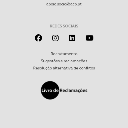
apoio.socio@acp.pt
Realçamos que o bloqueio de certo tipo de Cookies e
tecnologias similares pode ter impacto na sua
experiência de navegação no Website e nos serviços
disponibilizados.
REDES SOCIAIS
Consulte a política de cookies do site.
Recrutamento
Sugestões e reclamações
Resolução alternativa de conflitos