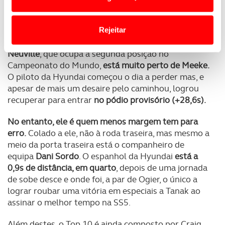
para
terminar o dia em segundo (+22,7s).
o acesso a informações durante a navegação no
Website.
Contudo, se a liderança do rali está longe, o mesmo
Rejeitar
não se pode dizer do terceiro classificado.
Thierry
Usamos cookies para melhorar a sua experiência digital,
Neuville
, que ocupa a segunda posição no
personalizar conteúdos e anúncios, para lhe proporcionar
Campeonato do Mundo,
está muito perto de Meeke.
funcionalidades de redes sociais, bem como para
O piloto da Hyundai começou o dia a perder mas, e
analisar dados de navegação no nosso website.
apesar de mais um desaire pelo caminhou, logrou
recuperar para entrar
no pódio provisório (+28,6s).
Adicionalmente partilhamos informação, relativa à sua
No entanto, ele é quem menos margem tem para
utilização do nosso site de publicidade e de análise, com
erro.
Colado a ele, não à roda traseira, mas mesmo a
parceiros e organizações na UE e em países terceiros.
meio da porta traseira está o companheiro de
equipa
Dani Sordo
. O espanhol da Hyundai
está a
O ACP garantirá que as transferências internacionais de
0,9s de distância, em quarto
, depois de uma jornada
dados pessoais serão realizadas apenas com o seu
de sobe desce e onde foi, a par de Ogier, o único a
consentimento e quando tal se afigure estritamente
lograr roubar uma vitória em especiais a Tanak ao
necessário no contexto dos serviços a prestar.
assinar o melhor tempo na SS5.
Realçamos que o bloqueio de certo tipo de Cookies e
Além destes, o Top 10 é ainda composto por Craig