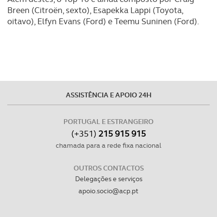
tecnologias similares pode ter impacto na sua
Breen (Citroën, sexto), Esapekka Lappi (Toyota,
experiência de navegação no Website e nos serviços
oitavo), Elfyn Evans (Ford) e Teemu Suninen (Ford).
disponibilizados.
Consulte a política de cookies do site.
ASSISTÊNCIA E APOIO 24H
PORTUGAL E ESTRANGEIRO
(+351)
215 915 915
chamada para a rede fixa nacional
OUTROS CONTACTOS
Delegações e serviços
apoio.socio@acp.pt