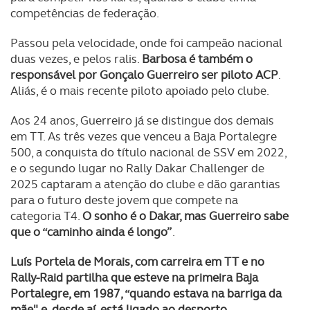
competências de federação.
Passou pela velocidade, onde foi campeão nacional
duas vezes, e pelos ralis.
Barbosa é também o
responsável por Gonçalo Guerreiro ser piloto ACP
.
Aliás, é o mais recente piloto apoiado pelo clube.
Aos 24 anos, Guerreiro já se distingue dos demais
em TT. As três vezes que venceu a Baja Portalegre
500, a conquista do título nacional de SSV em 2022,
e o segundo lugar no Rally Dakar Challenger de
2025 captaram a atenção do clube e dão garantias
para o futuro deste jovem que compete na
categoria T4.
O sonho é o Dakar, mas Guerreiro sabe
que o “caminho ainda é longo”
.
Luís Portela de Morais, com carreira em TT e no
Rally-Raid partilha que esteve na primeira Baja
Portalegre, em 1987, “quando estava na barriga da
mãe" e, desde aí,
está ligado ao desporto