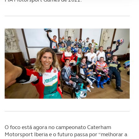
Adicionalmente partilhamos informação, relativa à sua
utilização do nosso site de publicidade e de análise, com
parceiros e organizações na UE e em países terceiros.
O ACP garantirá que as transferências internacionais de
dados pessoais serão realizadas apenas com o seu
consentimento e quando tal se afigure estritamente
necessário no contexto dos serviços a prestar.
Realçamos que o bloqueio de certo tipo de Cookies e
tecnologias similares pode ter impacto na sua
experiência de navegação no Website e nos serviços
disponibilizados.
Consulte a política de cookies do site.
O foco está agora no campeonato Caterham
Motorsport Iberia e o futuro passa por “melhorar a