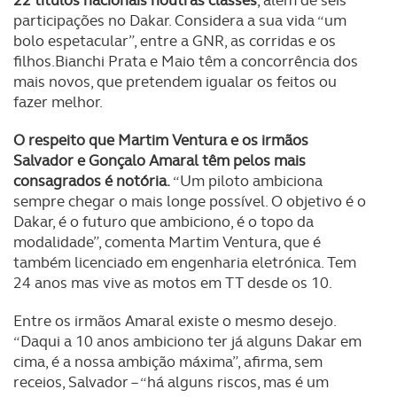
22 títulos nacionais noutras classes
, além de seis
participações no Dakar. Considera a sua vida “um
bolo espetacular”, entre a GNR, as corridas e os
filhos.Bianchi Prata e Maio têm a concorrência dos
mais novos, que pretendem igualar os feitos ou
fazer melhor.
O respeito que Martim Ventura e os irmãos
Salvador e Gonçalo Amaral têm pelos mais
consagrados é notória.
“Um piloto ambiciona
sempre chegar o mais longe possível. O objetivo é o
Dakar, é o futuro que ambiciono, é o topo da
modalidade”, comenta Martim Ventura, que é
também licenciado em engenharia eletrónica. Tem
24 anos mas vive as motos em TT desde os 10.
Entre os irmãos Amaral existe o mesmo desejo.
“Daqui a 10 anos ambiciono ter já alguns Dakar em
cima, é a nossa ambição máxima”, afirma, sem
receios, Salvador – “há alguns riscos, mas é um