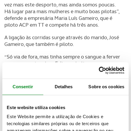
vez mais este desporto, mas ainda somos poucas.
Há lugar para mais mulheres e muito boas pilotas”,
defende a empresária Maria Luís Gameiro, que é
piloto ACP em TT e compete há três anos.
A ligação às corridas surge através do marido, José
Gameiro, que também é piloto.
“Só via de fora, mas tinha sempre o sangue a ferver
para conseguir entrar. Felizmente tive essa
oportunidade e fi-lo assim que pude”, relata a
campeã em Portugal e Espanha (2023 e 2024).
Consentir
Detalhes
Sobre os cookies
O emblemático Rally Jameel, prova exclusivamente
feminina na Arábia Saudita, faz parte da carreira e
a
piloto fez história no Dakar 2025 ao tornar-se a
Este website utiliza cookies
primeira mulher portuguesa a competir na prova 16
anos após a última participação feminina do país.
Este Website permite a utilização de Cookies e
tecnologias similares próprias ou de terceiros que
Inês Ponte Grancha está ligada ao desporto
armazenam informações sobre a navegação no seu