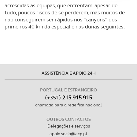
Adicionalmente partilhamos informação, relativa à sua
acrescidas às equipas, que enfrentam, apesar de
utilização do nosso site de publicidade e de análise, com
tudo, poucos riscos de se perderem, mas muitos de
parceiros e organizações na UE e em países terceiros.
não conseguirem ser rápidos nos “canyons” dos
primeiros 40 km da especial e nas dunas seguintes.
O ACP garantirá que as transferências internacionais de
dados pessoais serão realizadas apenas com o seu
consentimento e quando tal se afigure estritamente
necessário no contexto dos serviços a prestar.
Realçamos que o bloqueio de certo tipo de Cookies e
ASSISTÊNCIA E APOIO 24H
tecnologias similares pode ter impacto na sua
experiência de navegação no Website e nos serviços
PORTUGAL E ESTRANGEIRO
disponibilizados.
(+351)
215 915 915
chamada para a rede fixa nacional
Consulte a política de cookies do site.
OUTROS CONTACTOS
Delegações e serviços
apoio.socio@acp.pt