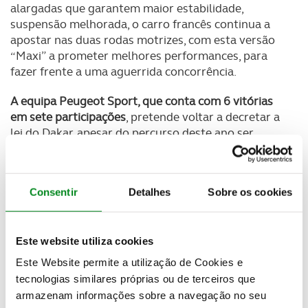
alargadas que garantem maior estabilidade,
suspensão melhorada, o carro francês continua a
apostar nas duas rodas motrizes, com esta versão
“Maxi” a prometer melhores performances, para
fazer frente a uma aguerrida concorrência.
A equipa Peugeot Sport, que conta com 6 vitórias
em sete participações
, pretende voltar a decretar a
lei do Dakar, apesar do percurso deste ano ser
muito seletivo e exigente, com as etapas de areia no
Perú e as de grande altitude na Bolívia, a poderem
definir a classificação, antes da entrada da prova na
Consentir
Detalhes
Sobre os cookies
Argentina. Um duelo apetecível para a
Peugeot
, que
terá de se bater com a
Mini
e a
Toyota
, equipas
igualmente candidatas e que contam também com
Este website utiliza cookies
excelentes especialistas nas suas fileiras.
Este Website permite a utilização de Cookies e
Os dois primeiros dias de prova serão seguramente
tecnologias similares próprias ou de terceiros que
um teste para as principais equipas.
armazenam informações sobre a navegação no seu