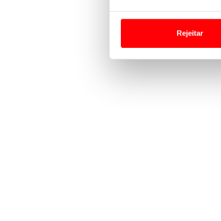
Em alguns casos, a utilizaç
tempo as suas preferências 
Rejeitar
Usamos cookies para melhorar
funcionalidades de redes so
Adicionalmente partilhamos i
e organizações na UE e em p
O ACP garantirá que as tran
consentimento e quando tal s
Realçamos que o bloqueio de 
navegação no Website e nos 
Consulte a política de cookie