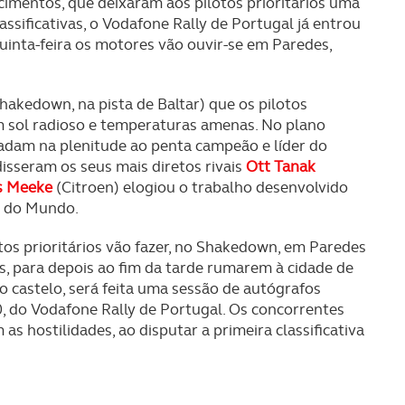
cimentos, que deixaram aos pilotos prioritários uma
ssificativas, o Vodafone Rally de Portugal já entrou
inta-feira os motores vão ouvir-se em Paredes,
shakedown, na pista de Baltar) que os pilotos
m sol radioso e temperaturas amenas. No plano
radam na plenitude ao penta campeão e líder do
sseram os seus mais diretos rivais
Ott Tanak
s Meeke
(Citroen) elogiou o trabalho desenvolvido
o do Mundo.
otos prioritários vão fazer, no Shakedown, em Paredes
ros, para depois ao fim da tarde rumarem à cidade de
castelo, será feita uma sessão de autógrafos
0, do Vodafone Rally de Portugal. Os concorrentes
as hostilidades, ao disputar a primeira classificativa