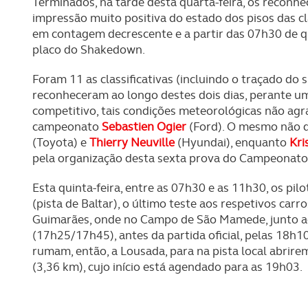
Terminados, na tarde desta quarta-feira, os reconhe
impressão muito positiva do estado dos pisos das cla
em contagem decrescente e a partir das 07h30 de qu
placo do Shakedown.
Foram 11 as classificativas (incluindo o traçado do 
reconheceram ao longo destes dois dias, perante u
competitivo, tais condições meteorológicas não ag
campeonato
Sebastien Ogier
(Ford). O mesmo não di
(Toyota) e
Thierry Neuville
(Hyundai), enquanto
Kri
pela organização desta sexta prova do Campeonat
Esta quinta-feira, entre as 07h30 e as 11h30, os pil
(pista de Baltar), o último teste aos respetivos car
Guimarães, onde no Campo de São Mamede, junto ao 
(17h25/17h45), antes da partida oficial, pelas 18h1
rumam, então, a Lousada, para na pista local abrirem 
(3,36 km), cujo início está agendado para as 19h03.