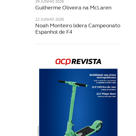
29 JUNHO 2026
Guilherme Oliveira na McLaren
22 JUNHO 2026
Noah Monteiro lidera Campeonato
Espanhol de F4
Rev
202