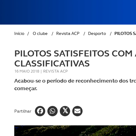
REVISTA ACP
PETS
SOBRE O ACP SEGUROS
CLÁSSICOS
Início
/
O clube
/
Revista ACP
/
Desporto
/
PILOTOS S
GOLFE
PILOTOS SATISFEITOS COM
AUTOCARAVANISMO
CLASSIFICATIVAS
16 MAIO 2018
|
REVISTA ACP
Acabou-se o período de reconhecimento dos troç
começar.
Partilhar