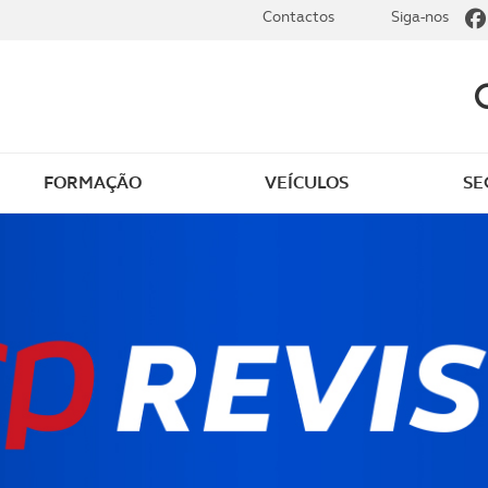
Contactos
Siga-nos
FORMAÇÃO
VEÍCULOS
SE
dade
Clássicos
mentos
Notícias do clube
s
Golfe
sts
Revista ACP Edição
impressa
rto