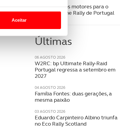
07 MAIO 2024
Já aquecem os motores para o
o nesses termos e a todo o
WRC Vodafone Rally de Portugal
site.
Aceitar
 para lhe proporcionar
site.
Últimas
e e de análise, com parceiros
06 AGOSTO 2026
W2RC: bp Ultimate Rally-Raid
Portugal regressa a setembro em
apenas com o seu
2027
estar.
04 AGOSTO 2026
Família Fontes: duas gerações, a
 na sua experiência de
mesma paixão
03 AGOSTO 2026
Eduardo Carpinteiro Albino triunfa
no Eco Rally Scotland