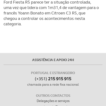
Ford Fiesta R5 parece ter a situação controlada,
Realçamos que o bloqueio de certo tipo de Cookies e
uma vez que lidera com 1m31,4 de vantagem para o
tecnologias similares pode ter impacto na sua
francês Yoann Bonato em Citroen C3 R5, que
experiência de navegação no Website e nos serviços
chegou a controlar os acontecimentos nesta
disponibilizados.
categoria.
Consulte a política de cookies do site.
ASSISTÊNCIA E APOIO 24H
PORTUGAL E ESTRANGEIRO
(+351)
215 915 915
chamada para a rede fixa nacional
OUTROS CONTACTOS
Delegações e serviços