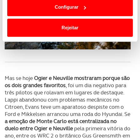
dependem do seu consentimento, definindo nesses
Configurar
termos e a todo o tempo as suas preferências e limitando
o acesso a informações durante a navegação no
Website.
Rejeitar
Usamos cookies para melhorar a sua experiência digital,
personalizar conteúdos e anúncios, para lhe proporcionar
funcionalidades de redes sociais, bem como para
analisar dados de navegação no nosso website.
Adicionalmente partilhamos informação, relativa à sua
Mas se hoje
Ogier e Neuville mostraram porque são
utilização do nosso site de publicidade e de análise, com
os dois grandes favoritos
, foi um dia negativo para
parceiros e organizações na UE e em países terceiros.
três pilotos que rolavam em lugares de destaque.
Lappi abandonou com problemas mecânicos no
Citroen, Evans teve um aparatoso despiste com o
O ACP garantirá que as transferências internacionais de
Ford e Mikkelsen arrancou uma roda do Hyundai. Se
dados pessoais serão realizadas apenas com o seu
a emoção de Monte Carlo está centralizada no
consentimento e quando tal se afigure estritamente
duelo entre Ogier e Neuville
pela primeira vitória do
necessário no contexto dos serviços a prestar.
ano, entre os WRC 2 o britânico Gus Greensmith em