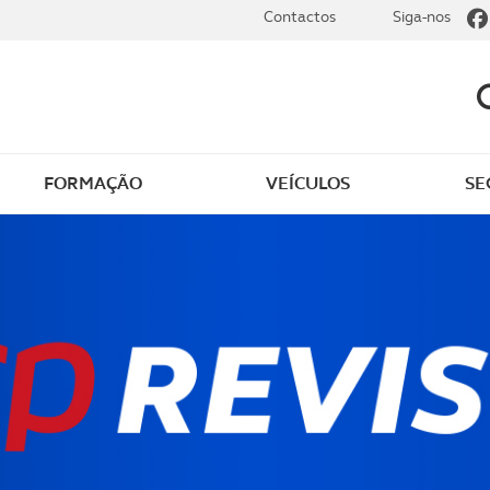
Contactos
Siga-nos
FORMAÇÃO
VEÍCULOS
SE
dade
Clássicos
mentos
Notícias do clube
s
Golfe
sts
Revista ACP Edição
impressa
rto