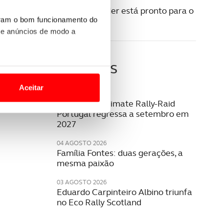
30 JANEIRO 2024
Dacia Sandrider está pronto para o
Dakar
uram o bom funcionamento do
 e anúncios de modo a
Últimas
o nesses termos e a todo o
site.
Aceitar
06 AGOSTO 2026
 para lhe proporcionar
W2RC: bp Ultimate Rally-Raid
Portugal regressa a setembro em
site.
2027
e e de análise, com parceiros
04 AGOSTO 2026
Família Fontes: duas gerações, a
mesma paixão
apenas com o seu
03 AGOSTO 2026
estar.
Eduardo Carpinteiro Albino triunfa
no Eco Rally Scotland
 na sua experiência de