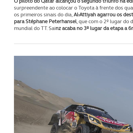
O piloto do Qatar alcançou o segundo triunfo na ed
surpreendente ao colocar o Toyota à frente dos quat
os primeiros sinais do dia,
Al-Attiyah agarrou os de
para Stéphane Peterhansel
, que com o 2º lugar do
mundial do TT. Sai
nz acaba no 3º lugar da etapa a 6