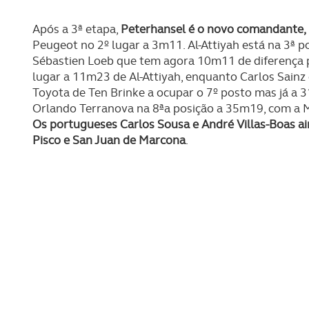
navegação no Website e nos 
Após a 3ª etapa,
Peterhansel é o novo comandante,
Consulte a política de cookie
Peugeot no 2º lugar a 3m11. Al-Attiyah está na 3ª po
Sébastien Loeb que tem agora 10m11 de diferença par
lugar a 11m23 de Al-Attiyah, enquanto Carlos Sainz
Toyota de Ten Brinke a ocupar o 7º posto mas já a 
Orlando Terranova na 8ªa posição a 35m19, com a Min
Os portugueses Carlos Sousa e André Villas-Boas a
Pisco e San Juan de Marcona
.