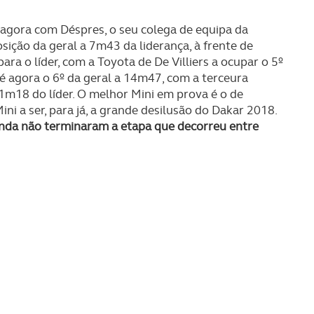
serviços disponibilizados.
agora com Déspres, o seu colega de equipa da
s do site.
sição da geral a 7m43 da liderança, à frente de
a o líder, com a Toyota de De Villiers a ocupar o 5º
 é agora o 6º da geral a 14m47, com a terceura
31m18 do líder. O melhor Mini em prova é o de
i a ser, para já, a grande desilusão do Dakar 2018.
inda não terminaram a etapa que decorreu entre