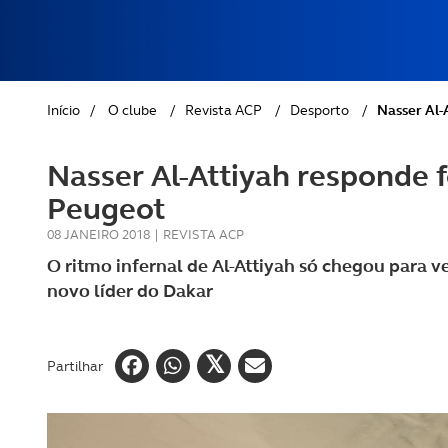
REVISTA ACP
PETS
SOBRE O ACP SEGUROS
CLÁSSICOS
Início
/
O clube
/
Revista ACP
/
Desporto
/
Nasser Al-
GOLFE
Nasser Al-Attiyah responde f
AUTOCARAVANISMO
Peugeot
08 JANEIRO 2018
|
REVISTA ACP
O ritmo infernal de Al-Attiyah só chegou para ve
novo líder do Dakar
Partilhar