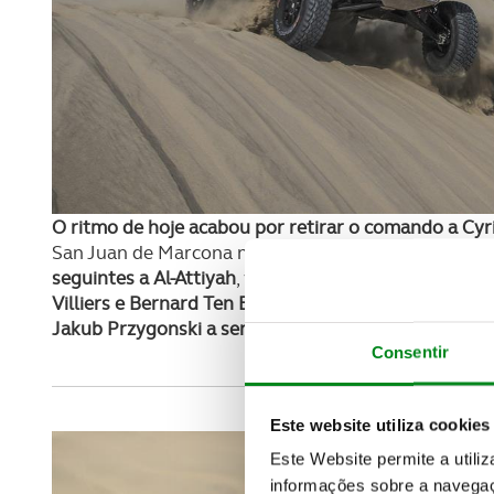
O ritmo de hoje acabou por retirar o comando a Cyr
San Juan de Marcona no 4º lugar a 7m43 do venced
seguintes a Al-Attiyah
, viu ainda Sébastien Loeb reg
Villiers e Bernard Ten Brinke
levaram por esta ordem
Jakub Przygonski a ser o melhor dos Mini
com o 9º 
Consentir
Este website utiliza cookies
Este Website permite a utili
informações sobre a navegaç