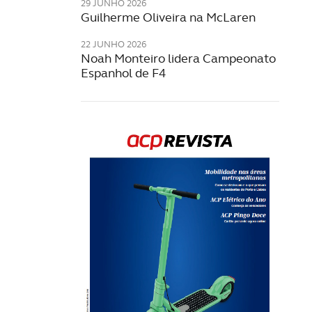
29 JUNHO 2026
Guilherme Oliveira na McLaren
22 JUNHO 2026
Noah Monteiro lidera Campeonato
Espanhol de F4
Rev
202