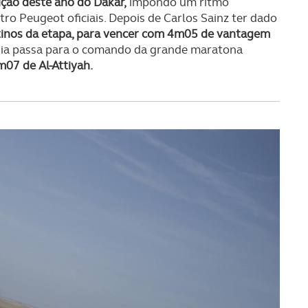
ição deste ano do Dakar,
impondo um ritmo
ro Peugeot oficiais. Depois de Carlos Sainz ter dado
stinos da etapa, para vencer com 4m05 de vantagem
 dia passa para o comando da grande maratona
m07 de Al-Attiyah.