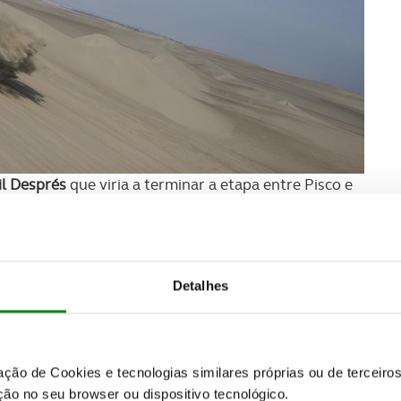
il Després
que viria a terminar a etapa entre Pisco e
or.
A Peugeot que ocupou todas as posições
istar o 5º lugar a 8m34 do piloto da Toyota.
Giniel De
 as outras duas Toyota à 6ª e 7ª posições, com
melhor tempo do dia, atrás da
Ford de Prokop.
Detalhes
zação de Cookies e tecnologias similares próprias ou de tercei
ão no seu browser ou dispositivo tecnológico.