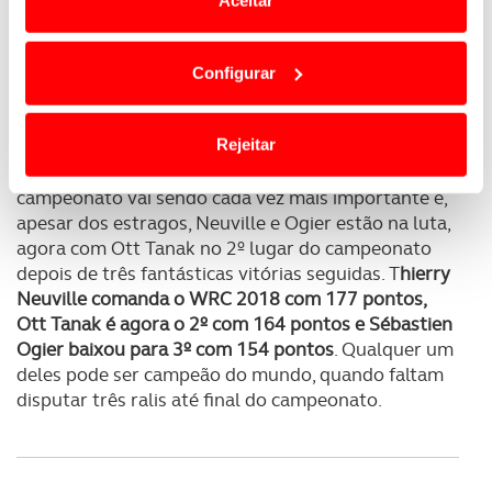
Aceitar
Em alguns casos, a utilização destas tecnologias
dependem do seu consentimento, definindo nesses
Configurar
termos e a todo o tempo as suas preferências e limitando
o acesso a informações durante a navegação no
Website.
Rejeitar
A guerra dos pontos nesta reta final do
Usamos cookies para melhorar a sua experiência digital,
campeonato vai sendo cada vez mais importante e,
personalizar conteúdos e anúncios, para lhe proporcionar
apesar dos estragos, Neuville e Ogier estão na luta,
funcionalidades de redes sociais, bem como para
agora com Ott Tanak no 2º lugar do campeonato
analisar dados de navegação no nosso website.
depois de três fantásticas vitórias seguidas. T
hierry
Neuville comanda o WRC 2018 com 177 pontos,
Adicionalmente partilhamos informação, relativa à sua
Ott Tanak é agora o 2º com 164 pontos e Sébastien
utilização do nosso site de publicidade e de análise, com
Ogier baixou para 3º com 154 pontos
. Qualquer um
parceiros e organizações na UE e em países terceiros.
deles pode ser campeão do mundo, quando faltam
disputar três ralis até final do campeonato.
O ACP garantirá que as transferências internacionais de
dados pessoais serão realizadas apenas com o seu
consentimento e quando tal se afigure estritamente