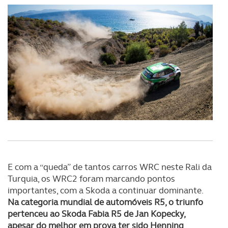
necessário no contexto dos serviços a prestar.
Realçamos que o bloqueio de certo tipo de Cookies e
tecnologias similares pode ter impacto na sua
experiência de navegação no Website e nos serviços
disponibilizados.
Consulte a política de cookies do site.
E com a “queda” de tantos carros WRC neste Rali da
Turquia, os WRC2 foram marcando pontos
importantes, com a Skoda a continuar dominante.
Na categoria mundial de automóveis R5, o triunfo
pertenceu ao Skoda Fabia R5 de Jan Kopecky,
apesar do melhor em prova ter sido Henning