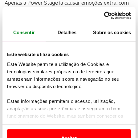
Apenas a Power Stage ia causar emoções extra, com
Ogier e Neuville a tentarem minimizar os estragos,
na procura dos pontos adicionais.
E foram
precisamente os 3 candidatos ao título que foram
os 3 mais rápidos no derradeiro troço. Neuville foi o
Consentir
Detalhes
Sobre os cookies
mais rápido, seguido por Ogier, ganhando assim 1
ponto neste confronto muito direto. Tanak é o 3º
mais rápido na Power Stage, seguido por Latvala e
Este website utiliza cookies
Evans.
Este Website permite a utilização de Cookies e
tecnologias similares próprias ou de terceiros que
armazenam informações sobre a navegação no seu
browser ou dispositivo tecnológico.
Estas informações permitem o acesso, utilização,
adaptação às suas preferências e asseguram o bom
funcionamento do Website, mas também conhecer os
seus hábitos de navegação para personalizar conteúdos
e anúncios de modo a promover produtos e/ou serviços.